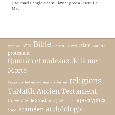
Michael Langlois
dans
Clavier grec AZERTY 1.2
Mac
Bible
canon
Islam
APM
David
Moabite
#MeToo
protestant
Qumrân et rouleaux de la mer
Morte
religions
Regards protestants – Campus protestant
TaNaKh Ancien Testament
apocryphes
Université de Strasbourg
akkadien
archéologie
araméen
arabe