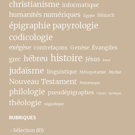
christianisme
informatique
humanités numériques
Hénoch
Égypte
épigraphie papyrologie
codicologie
exégèse
contrefaçons
Genèse
Évangiles
histoire
hébreu
grec
Jésus
Josué
judaïsme
linguistique
Moïse
Mésopotamie
Nouveau Testament
Pentateuque
philologie
pseudépigraphes
Coran
syriaque
théologie
ougaritique
RUBRIQUES
Sélection
(83)