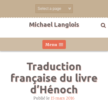
Aller
directement
au
contenu
Michael Langlois
Menu
Traduction
française du livre
d’Hénoch
Publié le
15 mars 2016