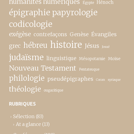
humanités numériques
Hénoch
Égypte
épigraphie papyrologie
codicologie
exégèse
contrefaçons
Genèse
Évangiles
histoire
hébreu
grec
Jésus
Josué
judaïsme
linguistique
Moïse
Mésopotamie
Nouveau Testament
Pentateuque
philologie
pseudépigraphes
Coran
syriaque
théologie
ougaritique
RUBRIQUES
Sélection
(83)
At a glance
(13)