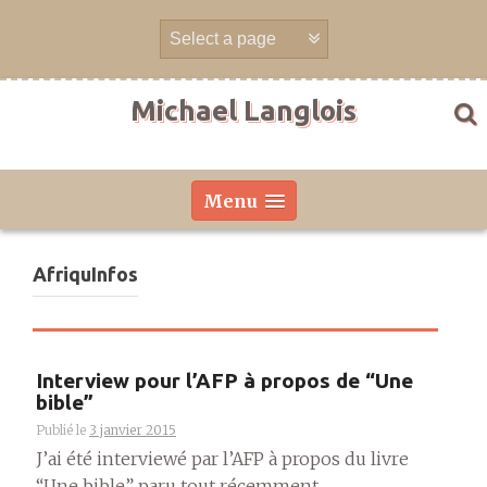
Aller
directement
au
contenu
Michael Langlois
Menu
AfriquInfos
Interview pour l’AFP à propos de “Une
bible”
Publié le
3 janvier 2015
J’ai été interviewé par l’AFP à propos du livre
“Une bible” paru tout récemment....