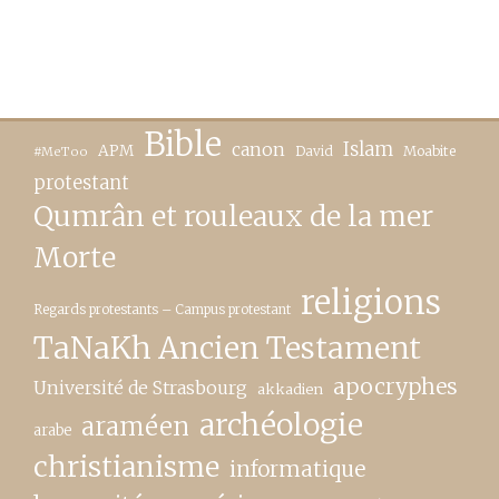
Bible
canon
Islam
APM
David
Moabite
#MeToo
protestant
Qumrân et rouleaux de la mer
Morte
religions
Regards protestants – Campus protestant
TaNaKh Ancien Testament
apocryphes
Université de Strasbourg
akkadien
archéologie
araméen
arabe
christianisme
informatique