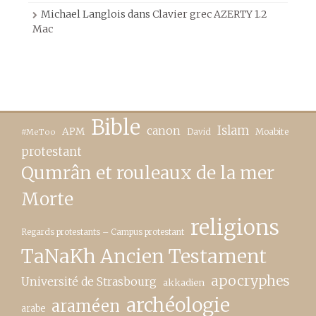
Michael Langlois
dans
Clavier grec AZERTY 1.2
Mac
Bible
canon
Islam
APM
David
Moabite
#MeToo
protestant
Qumrân et rouleaux de la mer
Morte
religions
Regards protestants – Campus protestant
TaNaKh Ancien Testament
apocryphes
Université de Strasbourg
akkadien
archéologie
araméen
arabe