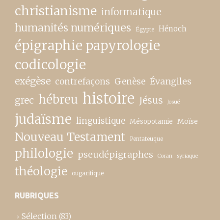
christianisme
informatique
humanités numériques
Hénoch
Égypte
épigraphie papyrologie
codicologie
exégèse
contrefaçons
Genèse
Évangiles
histoire
hébreu
grec
Jésus
Josué
judaïsme
linguistique
Moïse
Mésopotamie
Nouveau Testament
Pentateuque
philologie
pseudépigraphes
Coran
syriaque
théologie
ougaritique
RUBRIQUES
Sélection
(83)