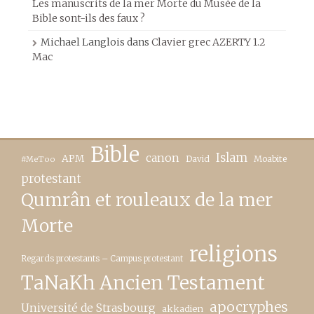
Les manuscrits de la mer Morte du Musée de la
Bible sont-ils des faux ?
Michael Langlois
dans
Clavier grec AZERTY 1.2
Mac
Bible
canon
Islam
APM
David
Moabite
#MeToo
protestant
Qumrân et rouleaux de la mer
Morte
religions
Regards protestants – Campus protestant
TaNaKh Ancien Testament
apocryphes
Université de Strasbourg
akkadien