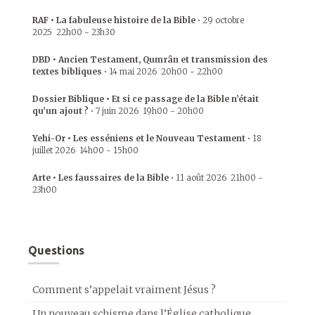
RAF • La fabuleuse histoire de la Bible
•
29 octobre
2025
22h00
-
23h30
DBD • Ancien Testament, Qumrân et transmission des
textes bibliques
•
14 mai 2026
20h00
-
22h00
Dossier Biblique • Et si ce passage de la Bible n’était
qu’un ajout ?
•
7 juin 2026
19h00
-
20h00
Yehi-Or • Les esséniens et le Nouveau Testament
•
18
juillet 2026
14h00
-
15h00
Arte • Les faussaires de la Bible
•
11 août 2026
21h00
-
23h00
Questions
Comment s’appelait vraiment Jésus ?
Un nouveau schisme dans l’Église catholique