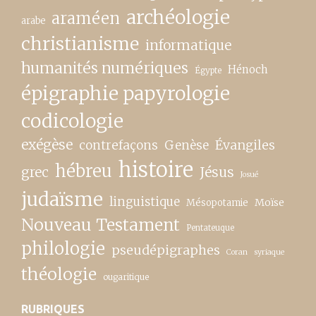
archéologie
araméen
arabe
christianisme
informatique
humanités numériques
Hénoch
Égypte
épigraphie papyrologie
codicologie
exégèse
contrefaçons
Genèse
Évangiles
histoire
hébreu
grec
Jésus
Josué
judaïsme
linguistique
Moïse
Mésopotamie
Nouveau Testament
Pentateuque
philologie
pseudépigraphes
Coran
syriaque
théologie
ougaritique
RUBRIQUES