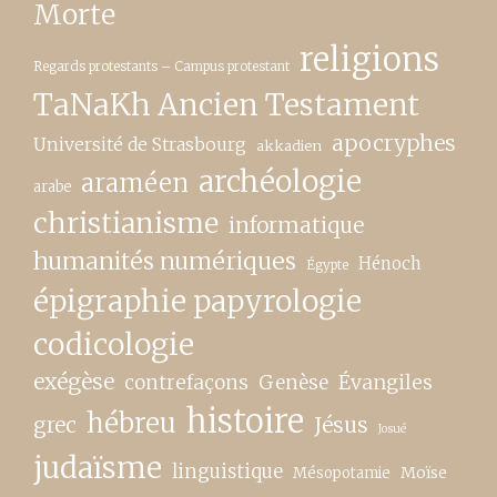
Morte
religions
Regards protestants – Campus protestant
TaNaKh Ancien Testament
apocryphes
Université de Strasbourg
akkadien
archéologie
araméen
arabe
christianisme
informatique
humanités numériques
Hénoch
Égypte
épigraphie papyrologie
codicologie
exégèse
contrefaçons
Genèse
Évangiles
histoire
hébreu
grec
Jésus
Josué
judaïsme
linguistique
Moïse
Mésopotamie