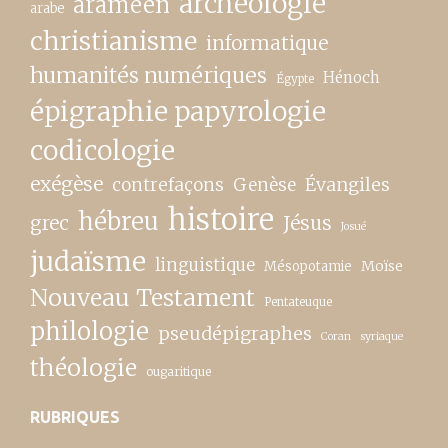
archéologie
araméen
arabe
christianisme
informatique
humanités numériques
Hénoch
Égypte
épigraphie papyrologie
codicologie
exégèse
contrefaçons
Genèse
Évangiles
histoire
hébreu
grec
Jésus
Josué
judaïsme
linguistique
Moïse
Mésopotamie
Nouveau Testament
Pentateuque
philologie
pseudépigraphes
Coran
syriaque
théologie
ougaritique
RUBRIQUES