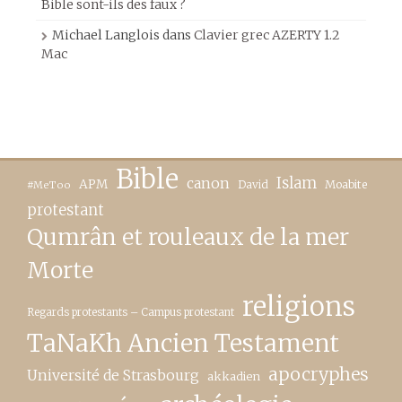
Bible sont-ils des faux ?
Michael Langlois
dans
Clavier grec AZERTY 1.2
Mac
Bible
canon
Islam
APM
David
Moabite
#MeToo
protestant
Qumrân et rouleaux de la mer
Morte
religions
Regards protestants – Campus protestant
TaNaKh Ancien Testament
apocryphes
Université de Strasbourg
akkadien