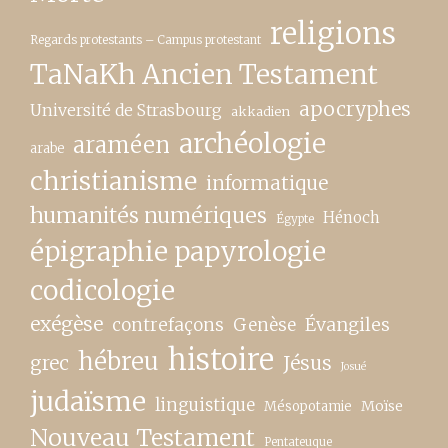
religions
Regards protestants – Campus protestant
TaNaKh Ancien Testament
apocryphes
Université de Strasbourg
akkadien
archéologie
araméen
arabe
christianisme
informatique
humanités numériques
Hénoch
Égypte
épigraphie papyrologie
codicologie
exégèse
contrefaçons
Genèse
Évangiles
histoire
hébreu
grec
Jésus
Josué
judaïsme
linguistique
Moïse
Mésopotamie
Nouveau Testament
Pentateuque