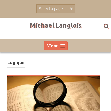
Aller
directement
au
contenu
Michael Langlois
Menu
Logique