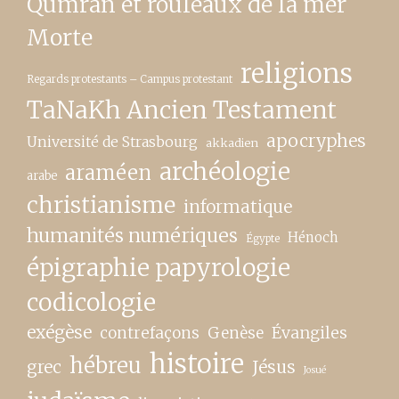
Qumrân et rouleaux de la mer
Morte
religions
Regards protestants – Campus protestant
TaNaKh Ancien Testament
apocryphes
Université de Strasbourg
akkadien
archéologie
araméen
arabe
christianisme
informatique
humanités numériques
Hénoch
Égypte
épigraphie papyrologie
codicologie
exégèse
contrefaçons
Genèse
Évangiles
histoire
hébreu
grec
Jésus
Josué