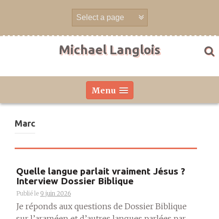
Aller
directement
au
contenu
Michael Langlois
Menu
Marc
Quelle langue parlait vraiment Jésus ?
Interview Dossier Biblique
Publié le
9 juin 2026
Je réponds aux questions de Dossier Biblique
sur l’araméen et d’autres langues parlées par