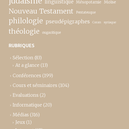
judaïsme
linguistique
Moïse
Mésopotamie
Nouveau Testament
Pentateuque
philologie
pseudépigraphes
Coran
syriaque
théologie
ougaritique
RUBRIQUES
Sélection
(83)
At a glance
(13)
Conférences
(199)
Cours et séminaires
(104)
Evaluations
(2)
Informatique
(20)
Médias
(316)
Jeux
(1)