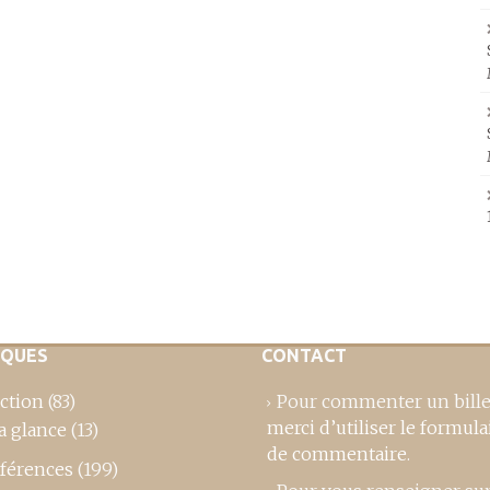
IQUES
CONTACT
ction
(83)
Pour commenter un bille
merci d’utiliser le formula
a glance
(13)
de commentaire
.
férences
(199)