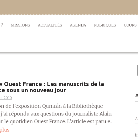
 ?
MISSIONS
ACTUALITÉS
AGENDA
RUBRIQUES
COURS
w Ouest France : Les manuscrits de la
te sous un nouveau jour
A
ai 2010
ion de l’exposition Qumrân à la Bibliothèque
 j’ai répondu aux questions du journaliste Alain
A
 le quotidien Ouest France. L’article est paru e...
 plus
i