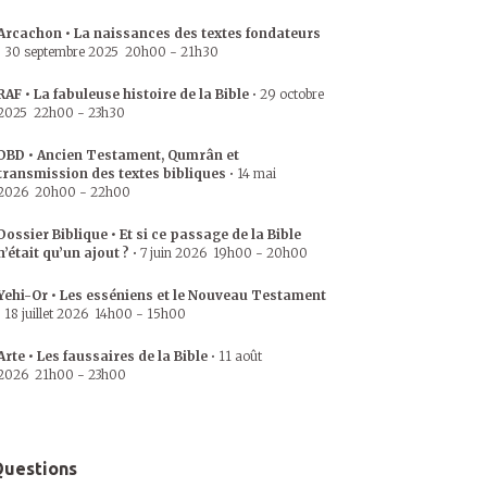
Arcachon • La naissances des textes fondateurs
•
30 septembre 2025
20h00
-
21h30
RAF • La fabuleuse histoire de la Bible
•
29 octobre
2025
22h00
-
23h30
DBD • Ancien Testament, Qumrân et
transmission des textes bibliques
•
14 mai
2026
20h00
-
22h00
Dossier Biblique • Et si ce passage de la Bible
n’était qu’un ajout ?
•
7 juin 2026
19h00
-
20h00
Yehi-Or • Les esséniens et le Nouveau Testament
•
18 juillet 2026
14h00
-
15h00
Arte • Les faussaires de la Bible
•
11 août
2026
21h00
-
23h00
uestions