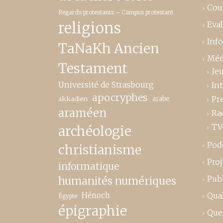
Cou
Regards protestants – Campus protestant
religions
Eva
Inf
TaNaKh Ancien
Méd
Testament
Je
Université de Strasbourg
In
apocryphes
Pr
akkadien
arabe
araméen
Ra
TV
archéologie
Pod
christianisme
Proj
informatique
Publ
humanités numériques
Hénoch
Qual
Égypte
épigraphie
Que