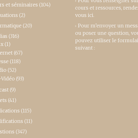
Pour vous renseigner su
rs et séminaires
(104)
cours et ressources,
rende
luations
(2)
vous ici
.
ormatique
(20)
Pour m’envoyer un mess
ou poser une question, vo
ias
(316)
pouvez utiliser le formula
ux
(1)
suivant :
ternet
(67)
esse
(118)
dio
(52)
-Vidéo
(93)
cast
(9)
ets
(41)
ications
(115)
ifications
(11)
stions
(347)