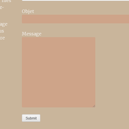
r mes
z-
Objet
age
us
Message
ire