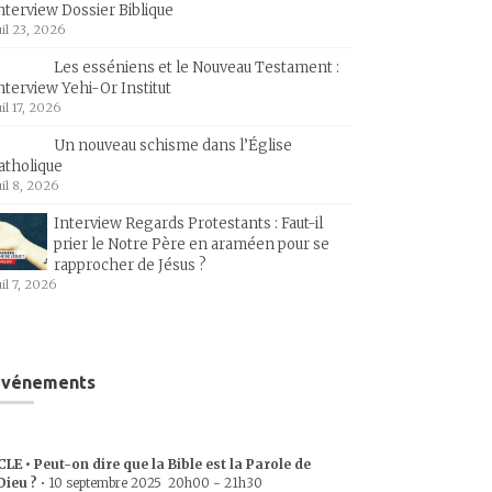
nterview Dossier Biblique
uil 23, 2026
Les esséniens et le Nouveau Testament :
nterview Yehi-Or Institut
uil 17, 2026
Un nouveau schisme dans l’Église
atholique
uil 8, 2026
Interview Regards Protestants : Faut-il
prier le Notre Père en araméen pour se
rapprocher de Jésus ?
uil 7, 2026
Événements
CLE • Peut-on dire que la Bible est la Parole de
Dieu ?
•
10 septembre 2025
20h00
-
21h30