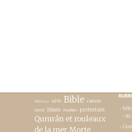
RUBR
Bible
canon
APM
#MeToo
Séle
Islam
protestant
David
Moabite
At 
Qumrân et rouleaux
Con
de la mer Morte