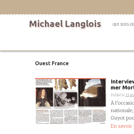
Aller
directement
au
Michael Langlois
contenu
QUI SUIS-JE
Ouest France
Intervie
mer Mor
Publié le
23 m
À l’occas
nationale,
Guyot pour
En savoir