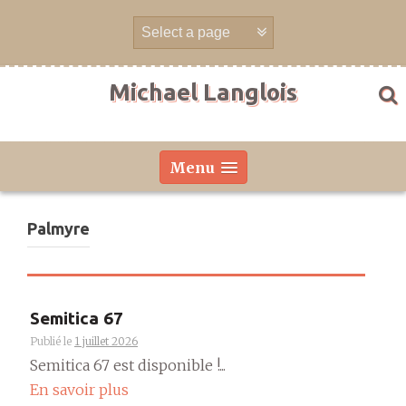
Aller
directement
au
contenu
Michael Langlois
Menu
Palmyre
Semitica 67
Publié le
1 juillet 2026
Semitica 67 est disponible !...
En savoir plus