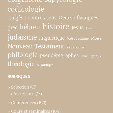
codicologie
exégèse
contrefaçons
Genèse
Évangiles
histoire
hébreu
grec
Jésus
Josué
judaïsme
linguistique
Moïse
Mésopotamie
Nouveau Testament
Pentateuque
philologie
pseudépigraphes
Coran
syriaque
théologie
ougaritique
RUBRIQUES
Sélection
(83)
At a glance
(13)
Conférences
(199)
Cours et séminaires
(104)