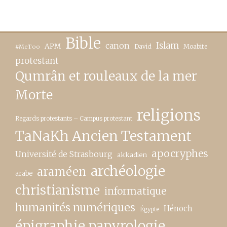
Bible
canon
Islam
APM
David
Moabite
#MeToo
protestant
Qumrân et rouleaux de la mer
Morte
religions
Regards protestants – Campus protestant
TaNaKh Ancien Testament
apocryphes
Université de Strasbourg
akkadien
archéologie
araméen
arabe
christianisme
informatique
humanités numériques
Hénoch
Égypte
épigraphie papyrologie