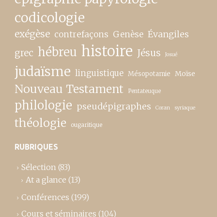
codicologie
exégèse
contrefaçons
Genèse
Évangiles
histoire
hébreu
grec
Jésus
Josué
judaïsme
linguistique
Moïse
Mésopotamie
Nouveau Testament
Pentateuque
philologie
pseudépigraphes
Coran
syriaque
théologie
ougaritique
RUBRIQUES
Sélection
(83)
At a glance
(13)
Conférences
(199)
Cours et séminaires
(104)