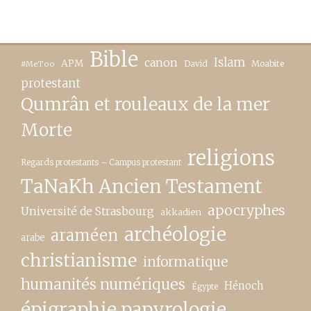
Bible
canon
Islam
APM
David
Moabite
#MeToo
protestant
Qumrân et rouleaux de la mer
Morte
religions
Regards protestants – Campus protestant
TaNaKh Ancien Testament
apocryphes
Université de Strasbourg
akkadien
archéologie
araméen
arabe
christianisme
informatique
humanités numériques
Hénoch
Égypte
épigraphie papyrologie