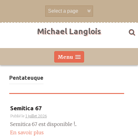
Aller
directement
au
contenu
Michael Langlois
Menu
Pentateuque
Semitica 67
Publié le
1 juillet 2026
Semitica 67 est disponible !...
En savoir plus