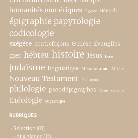
informatique
humanités numériques
Hénoch
Égypte
épigraphie papyrologie
codicologie
exégèse
contrefaçons
Genèse
Évangiles
histoire
hébreu
grec
Jésus
Josué
judaïsme
linguistique
Moïse
Mésopotamie
Nouveau Testament
Pentateuque
philologie
pseudépigraphes
Coran
syriaque
théologie
ougaritique
RUBRIQUES
Sélection
(83)
At a glance
(13)