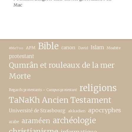
Mac
Bible
canon
Islam
APM
David
Moabite
#MeToo
protestant
Qumrân et rouleaux de la mer
Morte
religions
Regards protestants – Campus protestant
TaNaKh Ancien Testament
apocryphes
Université de Strasbourg
akkadien
archéologie
araméen
arabe
christianisme