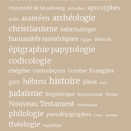
apocryphes
Université de Strasbourg
akkadien
archéologie
araméen
arabe
christianisme
informatique
humanités numériques
Hénoch
Égypte
épigraphie papyrologie
codicologie
exégèse
contrefaçons
Genèse
Évangiles
histoire
hébreu
grec
Jésus
Josué
judaïsme
linguistique
Moïse
Mésopotamie
Nouveau Testament
Pentateuque
philologie
pseudépigraphes
Coran
syriaque
théologie
ougaritique