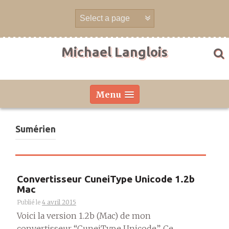
Aller
directement
au
contenu
Michael Langlois
Menu
Sumérien
Convertisseur CuneiType Unicode 1.2b
Mac
Publié le
4 avril 2015
Voici la version 1.2b (Mac) de mon
convertisseur “CuneiType Unicode”. Ce