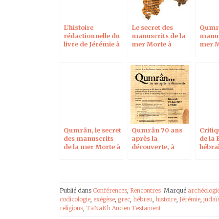
L’histoire
Le secret des
Qumrâ
rédactionnelle du
manuscrits de la
manus
livre de Jérémie à
mer Morte à
mer M
la lumière de ses
Maisons-Alfort le
après,
plus anciens
28 nov 2017
oct 20
manuscrits (et le
problème des
faux)
Qumrân, le secret
Qumrân 70 ans
Critiq
des manuscrits
après la
de la 
de la mer Morte à
découverte, à
hébra
Montélimar le 23
l’Académie
Paris
juin 2017
Polonaise des
Sciences à Paris
Publié dans
Conférences
,
Rencontres
Marqué
archéologi
codicologie
,
exégèse
,
grec
,
hébreu
,
histoire
,
Jérémie
,
juda
religions
,
TaNaKh Ancien Testament