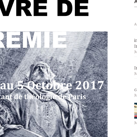
A
A
i
I
J
I
J
c
J
J