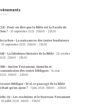
Événements
CLE • Peut-on dire que la Bible est la Parole de
Dieu ?
•
10 septembre 2025
20h00
-
21h30
Arcachon • La naissances des textes fondateurs
•
30 septembre 2025
20h00
-
21h30
RAF • La fabuleuse histoire de la Bible
•
29 octobre
2025
22h00
-
23h30
DBD • Ancien Testament, Qumrân et
transmission des textes bibliques
•
14 mai
2026
20h00
-
22h00
Dossier Biblique • Et si ce passage de la Bible
n’était qu’un ajout ?
•
7 juin 2026
19h00
-
20h00
Yehi-Or • Les esséniens et le Nouveau Testament
•
18 juillet 2026
14h00
-
15h00