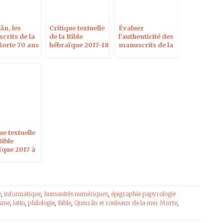
n, les
Critique textuelle
Évaluer
crits de la
de la Bible
l’authenticité des
orte 70 ans
hébraïque 2017-18
manuscrits de la
 à Blois le 7
à Paris
mer morte, à
17
Berlin le 8 août
2017
ue textuelle
Bible
ïque 2017 à
e
,
informatique
,
humanités numériques
,
épigraphie papyrologie
ïsme
,
latin
,
philologie
,
Bible
,
Qumrân et rouleaux de la mer Morte
,