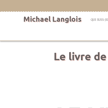
Aller
directement
au
Michael Langlois
contenu
QUI SUIS-JE
Le livre de