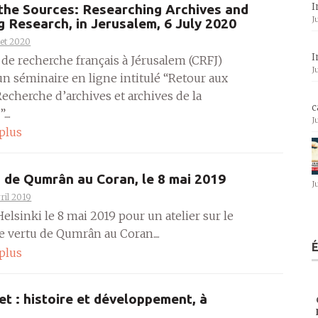
I
the Sources: Researching Archives and
J
g Research, in Jerusalem, 6 July 2020
llet 2020
I
 de recherche français à Jérusalem (CRFJ)
J
un séminaire en ligne intitulé “Retour aux
Recherche d’archives et archives de la
c
...
J
 plus
 de Qumrân au Coran, le 8 mai 2019
J
ril 2019
 Helsinki le 8 mai 2019 pour un atelier sur le
e vertu de Qumrân au Coran....
 plus
et : histoire et développement, à