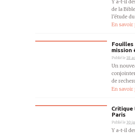
Y a-t-il d
de la Bibl
l’étude du 
En savoir
Fouilles
mission 
Publié le
18 a
Un nouvea
conjointe
de recherch
En savoir
Critique
Paris
Publié le
30 j
Y a-t-il d