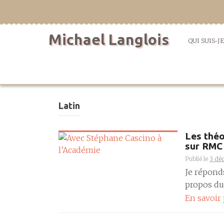
Aller
directement
au
Michael Langlois
contenu
QUI SUIS-JE
Latin
Les théo
sur RMC
Publié le
3 dé
Je répond
propos du S
En savoir