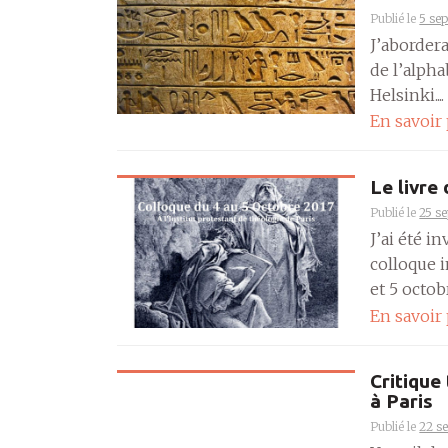
Publié le
5 se
J’abordera
de l’alph
Helsinki....
En savoir
Le livre
Publié le
25 s
J’ai été 
colloque i
et 5 octobr
En savoir
Critique
à Paris
Publié le
22 s