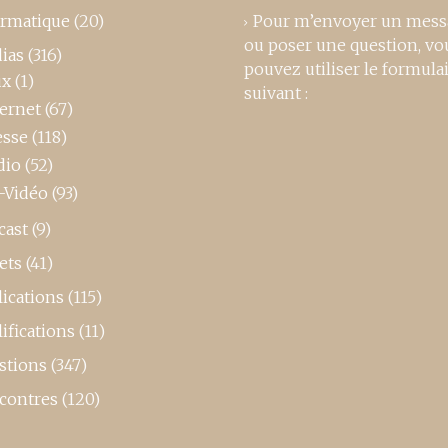
ormatique
(20)
Pour m’envoyer un mess
ou poser une question, vo
ias
(316)
pouvez utiliser le formula
ux
(1)
suivant :
ternet
(67)
esse
(118)
dio
(52)
-Vidéo
(93)
cast
(9)
ets
(41)
ications
(115)
ifications
(11)
stions
(347)
contres
(120)