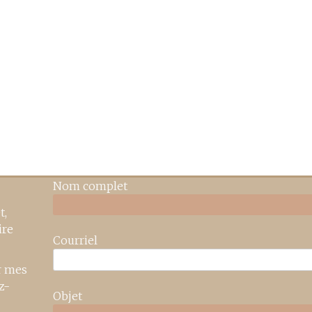
Nom complet
t,
ire
Courriel
r mes
z-
Objet