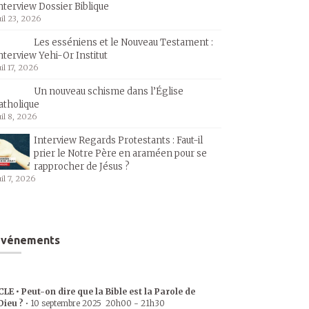
nterview Dossier Biblique
uil 23, 2026
Les esséniens et le Nouveau Testament :
nterview Yehi-Or Institut
uil 17, 2026
Un nouveau schisme dans l’Église
atholique
uil 8, 2026
Interview Regards Protestants : Faut-il
prier le Notre Père en araméen pour se
rapprocher de Jésus ?
uil 7, 2026
Événements
CLE • Peut-on dire que la Bible est la Parole de
Dieu ?
•
10 septembre 2025
20h00
-
21h30