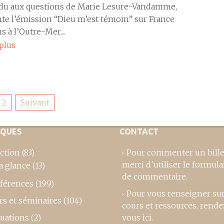
ndu aux questions de Marie Lesure-Vandamme,
nte l’émission “Dieu m’est témoin” sur France
s à l’Outre-Mer....
 plus
2
Suivant
IQUES
CONTACT
ction
(83)
Pour commenter un bille
merci d’utiliser le formula
a glance
(13)
de commentaire
.
férences
(199)
Pour vous renseigner su
rs et séminaires
(104)
cours et ressources,
rende
luations
(2)
vous ici
.