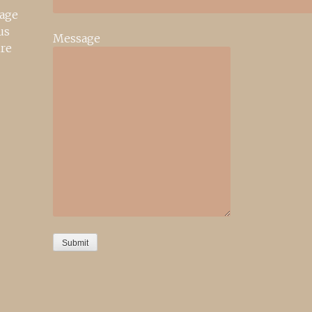
age
us
Message
ire