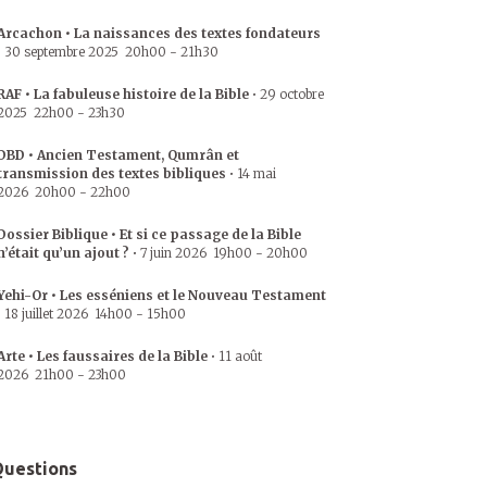
Arcachon • La naissances des textes fondateurs
•
30 septembre 2025
20h00
-
21h30
RAF • La fabuleuse histoire de la Bible
•
29 octobre
2025
22h00
-
23h30
DBD • Ancien Testament, Qumrân et
transmission des textes bibliques
•
14 mai
2026
20h00
-
22h00
Dossier Biblique • Et si ce passage de la Bible
n’était qu’un ajout ?
•
7 juin 2026
19h00
-
20h00
Yehi-Or • Les esséniens et le Nouveau Testament
•
18 juillet 2026
14h00
-
15h00
Arte • Les faussaires de la Bible
•
11 août
2026
21h00
-
23h00
uestions