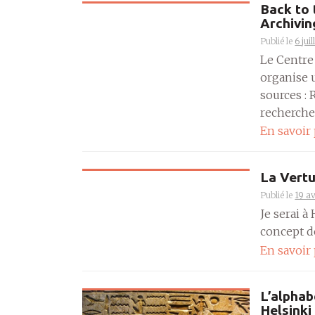
Back to 
Archivin
Publié le
6 jui
Le Centre
organise 
sources : 
recherche”.
En savoir
La Vertu
Publié le
19 av
Je serai à
concept d
En savoir
L’alphab
Helsinki