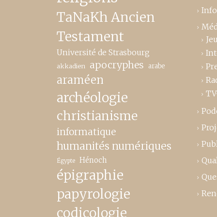
Inf
TaNaKh Ancien
Méd
Testament
Je
Université de Strasbourg
In
apocryphes
Pr
akkadien
arabe
araméen
Ra
TV
archéologie
Pod
christianisme
Proj
informatique
Publ
humanités numériques
Hénoch
Qual
Égypte
épigraphie
Que
papyrologie
Ren
codicologie