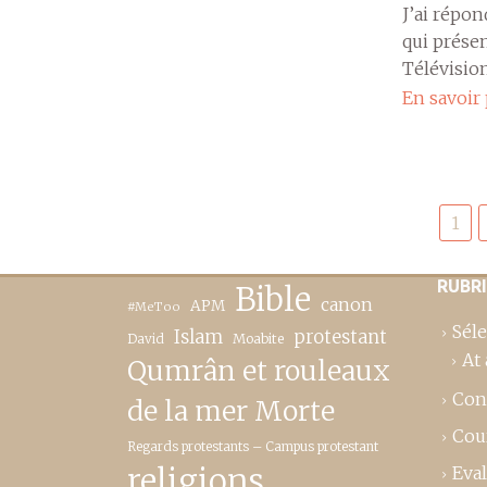
J’ai répo
qui prése
Télévision
En savoir
Pagination
1
des
publications
RUBR
Bible
canon
APM
#MeToo
Séle
Islam
protestant
David
Moabite
At 
Qumrân et rouleaux
Con
de la mer Morte
Cou
Regards protestants – Campus protestant
religions
Eva