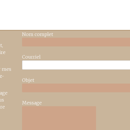
Nom complet
t,
ire
Courriel
r mes
z-
Objet
age
us
Message
ire