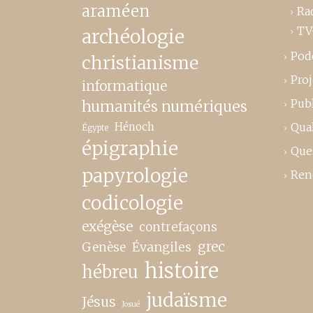
araméen
Ra
TV
archéologie
Pod
christianisme
Proj
informatique
Publ
humanités numériques
Hénoch
Qual
Égypte
épigraphie
Que
papyrologie
Ren
codicologie
exégèse
contrefaçons
grec
Genèse
Évangiles
histoire
hébreu
judaïsme
Jésus
Josué