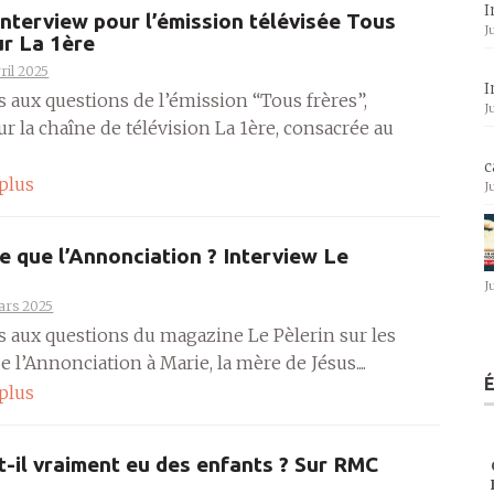
I
 interview pour l’émission télévisée Tous
J
ur La 1ère
ril 2025
I
 aux questions de l’émission “Tous frères”,
J
ur la chaîne de télévision La 1ère, consacrée au
c
 plus
J
e que l’Annonciation ? Interview Le
J
ars 2025
s aux questions du magazine Le Pèlerin sur les
e l’Annonciation à Marie, la mère de Jésus....
 plus
t-il vraiment eu des enfants ? Sur RMC