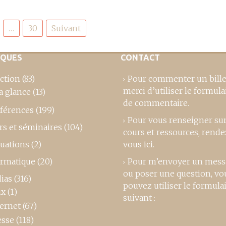
…
30
Suivant
IQUES
CONTACT
ction
(83)
Pour commenter un bille
merci d’utiliser le formula
a glance
(13)
de commentaire
.
férences
(199)
Pour vous renseigner su
rs et séminaires
(104)
cours et ressources,
rende
luations
(2)
vous ici
.
ormatique
(20)
Pour m’envoyer un mess
ou poser une question, vo
ias
(316)
pouvez utiliser le formula
ux
(1)
suivant :
ternet
(67)
esse
(118)