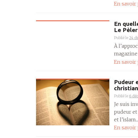
En savoir
En quell
Le Pèler
Publié le
24 d
À l’appro
magazine L
En savoir
Pudeur e
christian
Publié le
6 dé
Je suis in
pudeur et 
et l’islam...
En savoir