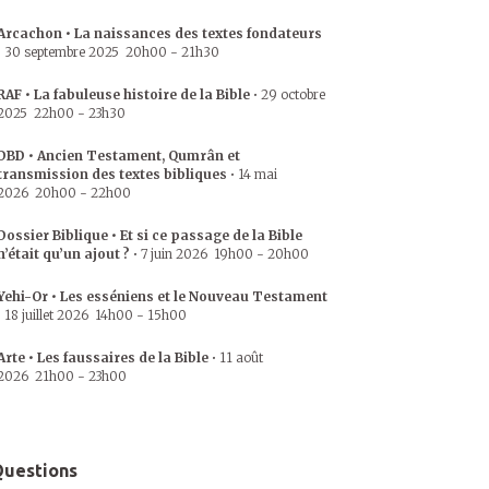
Arcachon • La naissances des textes fondateurs
•
30 septembre 2025
20h00
-
21h30
RAF • La fabuleuse histoire de la Bible
•
29 octobre
2025
22h00
-
23h30
DBD • Ancien Testament, Qumrân et
transmission des textes bibliques
•
14 mai
2026
20h00
-
22h00
Dossier Biblique • Et si ce passage de la Bible
n’était qu’un ajout ?
•
7 juin 2026
19h00
-
20h00
Yehi-Or • Les esséniens et le Nouveau Testament
•
18 juillet 2026
14h00
-
15h00
Arte • Les faussaires de la Bible
•
11 août
2026
21h00
-
23h00
uestions