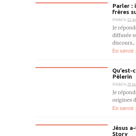
Parler :
frères s
Publié le
12 av
Je réponds
diffusée s
discours....
En savoir
Qu’est-c
Pèlerin
Publié le
25 m
Je répond
origines d
En savoir
Jésus a-
Story