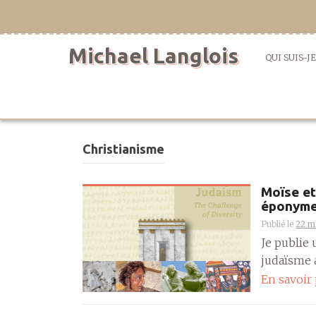
Aller
directement
au
Michael Langlois
contenu
QUI SUIS-JE
Christianisme
Moïse et
éponyme
Publié le
22 m
Je publie 
judaïsme a
En savoir