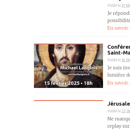
Publié le
17 fé
Je répond
possibilit
En savoir
Conféren
Saint-M
Publié le
10 fé
Je suis in
lumière de 
En savoir
Jérusale
Publié le
27 d
Ne manque
replay sur 