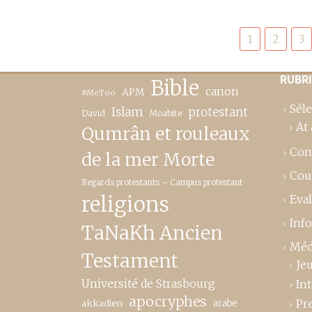
Pagination
1
2
3
des
publications
RUBR
Bible
canon
APM
#MeToo
Séle
Islam
protestant
David
Moabite
At 
Qumrân et rouleaux
Con
de la mer Morte
Cou
Regards protestants – Campus protestant
religions
Eva
Inf
TaNaKh Ancien
Méd
Testament
Je
Université de Strasbourg
In
apocryphes
Pr
akkadien
arabe