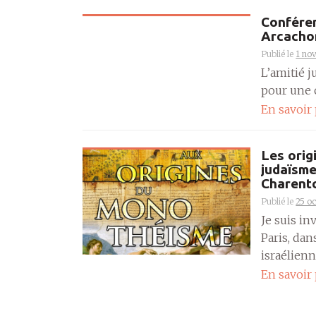
Conféren
Arcachon
Publié le
1 no
L’amitié 
pour une c
En savoir
Les orig
judaïsme,
Charent
Publié le
25 o
Je suis in
Paris, dan
israélienn
En savoir