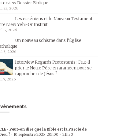
nterview Dossier Biblique
uil 23, 2026
Les esséniens et le Nouveau Testament :
nterview Yehi-Or Institut
uil 17, 2026
Un nouveau schisme dans l’Église
atholique
uil 8, 2026
Interview Regards Protestants : Faut-il
prier le Notre Père en araméen pour se
rapprocher de Jésus ?
uil 7, 2026
Événements
CLE • Peut-on dire que la Bible est la Parole de
Dieu ?
•
10 septembre 2025
20h00
-
21h30