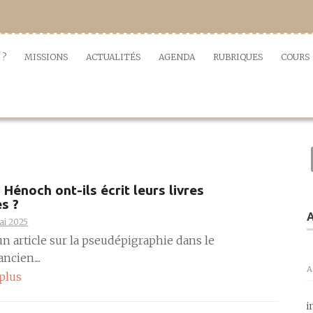
 ?
MISSIONS
ACTUALITÉS
AGENDA
RUBRIQUES
COURS
 Hénoch ont-ils écrit leurs livres
s ?
A
ai 2025
un article sur la pseudépigraphie dans le
ncien....
A
 plus
i