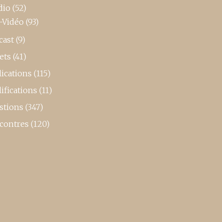
dio
(52)
-Vidéo
(93)
cast
(9)
ets
(41)
ications
(115)
ifications
(11)
stions
(347)
contres
(120)