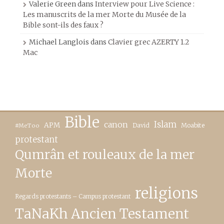
Valerie Green
dans
Interview pour Live Science :
Les manuscrits de la mer Morte du Musée de la
Bible sont-ils des faux ?
Michael Langlois
dans
Clavier grec AZERTY 1.2
Mac
Bible
canon
Islam
APM
David
Moabite
#MeToo
protestant
Qumrân et rouleaux de la mer
Morte
religions
Regards protestants – Campus protestant
TaNaKh Ancien Testament