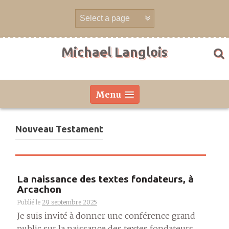
Aller
directement
au
contenu
Michael Langlois
Menu
Nouveau Testament
La naissance des textes fondateurs, à
Arcachon
Publié le
29 septembre 2025
Je suis invité à donner une conférence grand
public sur la naissance des textes fondateurs