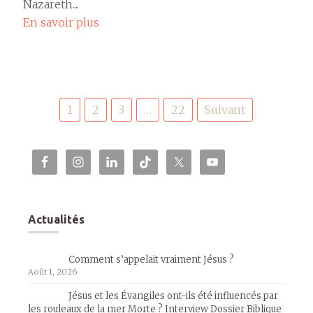
Nazareth....
En savoir plus
Pagination
1
2
3
…
22
Suivant
des
publications
Actualités
Comment s’appelait vraiment Jésus ?
Août 1, 2026
Jésus et les Évangiles ont-ils été influencés par
les rouleaux de la mer Morte ? Interview Dossier Biblique