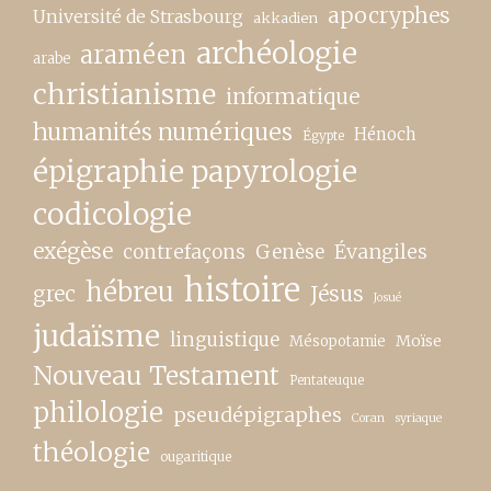
apocryphes
Université de Strasbourg
akkadien
archéologie
araméen
arabe
christianisme
informatique
humanités numériques
Hénoch
Égypte
épigraphie papyrologie
codicologie
exégèse
contrefaçons
Genèse
Évangiles
histoire
hébreu
grec
Jésus
Josué
judaïsme
linguistique
Moïse
Mésopotamie
Nouveau Testament
Pentateuque
philologie
pseudépigraphes
Coran
syriaque
théologie
ougaritique