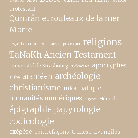
APM
David
Moabite
#MeToo
protestant
Qumrân et rouleaux de la mer
Morte
religions
Regards protestants – Campus protestant
TaNaKh Ancien Testament
apocryphes
Université de Strasbourg
akkadien
archéologie
araméen
arabe
christianisme
informatique
humanités numériques
Hénoch
Égypte
épigraphie papyrologie
codicologie
exégèse
contrefaçons
Genèse
Évangiles