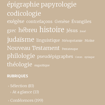
épigraphie papyrologie
codicologie
exégèse
contrefaçons
Genèse
Évangiles
histoire
hébreu
grec
Jésus
Josué
judaïsme
linguistique
Moïse
Mésopotamie
Nouveau Testament
Pentateuque
philologie
pseudépigraphes
Coran
syriaque
théologie
ougaritique
RUBRIQUES
Sélection
(83)
At a glance
(13)
Conférences
(199)