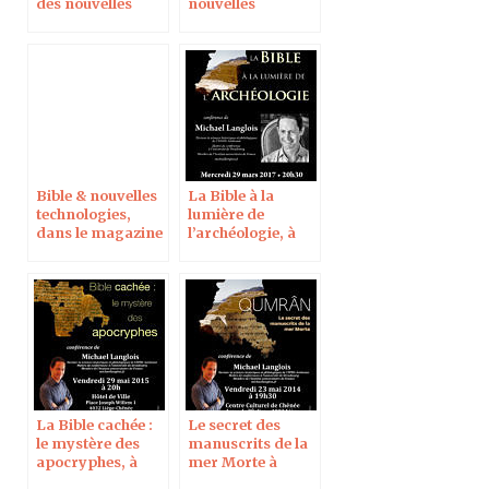
des nouvelles
nouvelles
technologies, le 15
technologies,
juin 2022
dans La Vie
Bible & nouvelles
La Bible à la
technologies,
lumière de
dans le magazine
l’archéologie, à
Pèlerin en ligne
Roanne
La Bible cachée :
Le secret des
le mystère des
manuscrits de la
apocryphes, à
mer Morte à
Liège
Liège