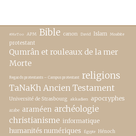
Bible
canon
Islam
APM
David
Moabite
#MeToo
protestant
Qumrân et rouleaux de la mer
Morte
religions
Regards protestants – Campus protestant
TaNaKh Ancien Testament
apocryphes
Université de Strasbourg
akkadien
archéologie
araméen
arabe
christianisme
informatique
humanités numériques
Hénoch
Égypte