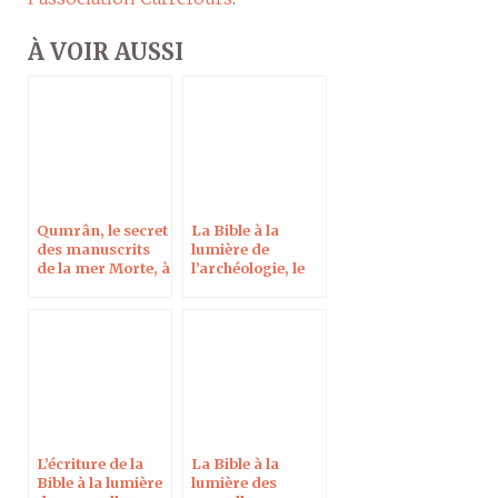
À VOIR AUSSI
Qumrân, le secret
La Bible à la
des manuscrits
lumière de
de la mer Morte, à
l’archéologie, le
Vichy le 6
26 juin 2022 à
décembre 2022
Montpellier
L’écriture de la
La Bible à la
Bible à la lumière
lumière des