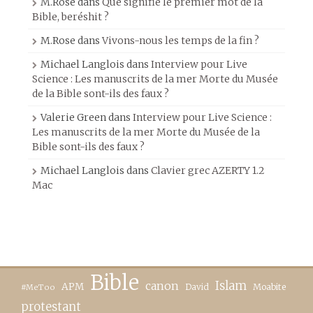
M.Rose
dans
Que signifie le premier mot de la
Bible, beréshit ?
M.Rose
dans
Vivons-nous les temps de la fin ?
Michael Langlois
dans
Interview pour Live
Science : Les manuscrits de la mer Morte du Musée
de la Bible sont-ils des faux ?
Valerie Green
dans
Interview pour Live Science :
Les manuscrits de la mer Morte du Musée de la
Bible sont-ils des faux ?
Michael Langlois
dans
Clavier grec AZERTY 1.2
Mac
Bible
canon
Islam
APM
David
Moabite
#MeToo
protestant