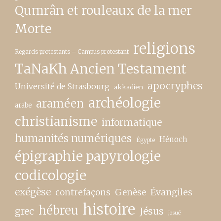
Qumrân et rouleaux de la mer
Morte
religions
Regards protestants – Campus protestant
TaNaKh Ancien Testament
apocryphes
Université de Strasbourg
akkadien
archéologie
araméen
arabe
christianisme
informatique
humanités numériques
Hénoch
Égypte
épigraphie papyrologie
codicologie
exégèse
contrefaçons
Genèse
Évangiles
histoire
hébreu
grec
Jésus
Josué