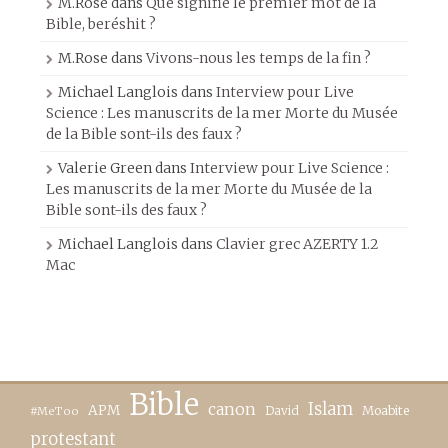
M.Rose
dans
Que signifie le premier mot de la
Bible, beréshit ?
M.Rose
dans
Vivons-nous les temps de la fin ?
Michael Langlois
dans
Interview pour Live
Science : Les manuscrits de la mer Morte du Musée
de la Bible sont-ils des faux ?
Valerie Green
dans
Interview pour Live Science :
Les manuscrits de la mer Morte du Musée de la
Bible sont-ils des faux ?
Michael Langlois
dans
Clavier grec AZERTY 1.2
Mac
Bible
canon
Islam
APM
David
Moabite
#MeToo
protestant