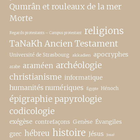
Qumrân et rouleaux de la mer
Morte
religions
Regards protestants – Campus protestant
TaNaKh Ancien Testament
apocryphes
Université de Strasbourg
akkadien
archéologie
araméen
arabe
christianisme
informatique
humanités numériques
Hénoch
Égypte
épigraphie papyrologie
codicologie
exégèse
contrefaçons
Genèse
Évangiles
histoire
hébreu
grec
Jésus
Josué