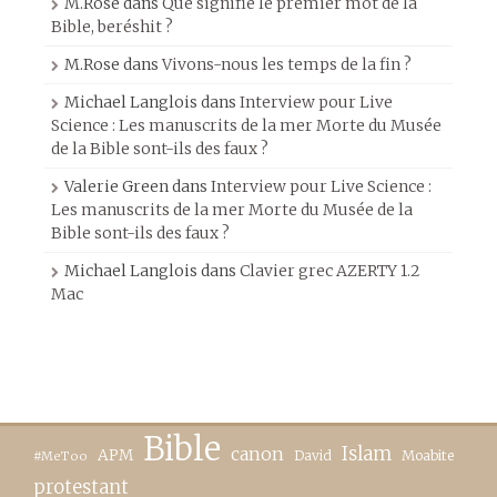
M.Rose
dans
Que signifie le premier mot de la
Bible, beréshit ?
M.Rose
dans
Vivons-nous les temps de la fin ?
Michael Langlois
dans
Interview pour Live
Science : Les manuscrits de la mer Morte du Musée
de la Bible sont-ils des faux ?
Valerie Green
dans
Interview pour Live Science :
Les manuscrits de la mer Morte du Musée de la
Bible sont-ils des faux ?
Michael Langlois
dans
Clavier grec AZERTY 1.2
Mac
Bible
canon
Islam
APM
David
Moabite
#MeToo
protestant