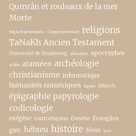
Qumrân et rouleaux de la mer
Morte
religions
Regards protestants – Campus protestant
TaNaKh Ancien Testament
apocryphes
Université de Strasbourg
akkadien
archéologie
araméen
arabe
christianisme
informatique
humanités numériques
Hénoch
Égypte
épigraphie papyrologie
codicologie
exégèse
contrefaçons
Genèse
Évangiles
histoire
hébreu
grec
Jésus
Josué