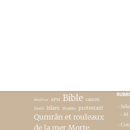
RUBR
Bible
canon
APM
#MeToo
Séle
Islam
protestant
David
Moabite
At 
Qumrân et rouleaux
Con
de la mer Morte