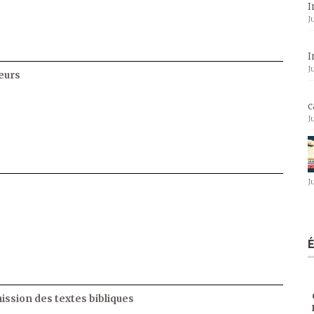
I
J
I
J
eurs
c
J
J
ssion des textes bibliques