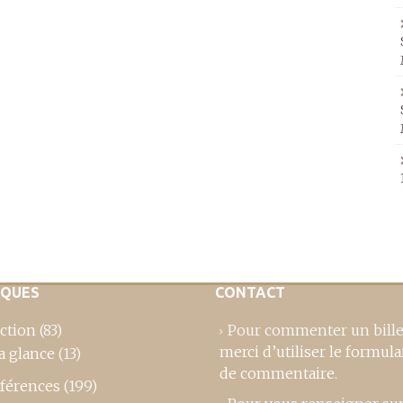
IQUES
CONTACT
ction
(83)
Pour commenter un bille
merci d’utiliser le formula
a glance
(13)
de commentaire
.
férences
(199)