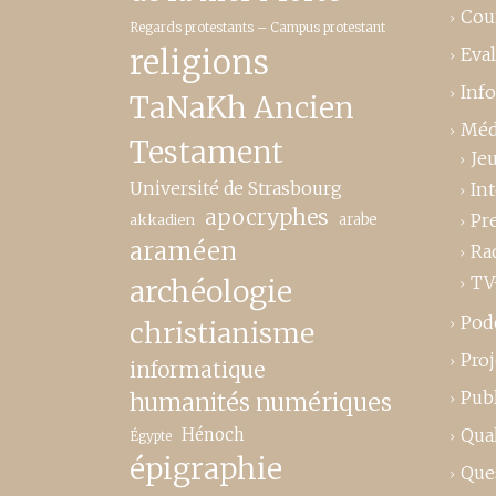
Cou
Regards protestants – Campus protestant
religions
Eva
Inf
TaNaKh Ancien
Méd
Testament
Je
Université de Strasbourg
In
apocryphes
Pr
akkadien
arabe
araméen
Ra
TV
archéologie
Pod
christianisme
Proj
informatique
Publ
humanités numériques
Hénoch
Qual
Égypte
épigraphie
Que