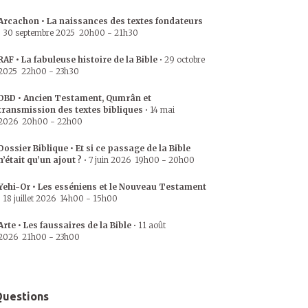
Arcachon • La naissances des textes fondateurs
•
30 septembre 2025
20h00
-
21h30
RAF • La fabuleuse histoire de la Bible
•
29 octobre
2025
22h00
-
23h30
DBD • Ancien Testament, Qumrân et
transmission des textes bibliques
•
14 mai
2026
20h00
-
22h00
Dossier Biblique • Et si ce passage de la Bible
n’était qu’un ajout ?
•
7 juin 2026
19h00
-
20h00
Yehi-Or • Les esséniens et le Nouveau Testament
•
18 juillet 2026
14h00
-
15h00
Arte • Les faussaires de la Bible
•
11 août
2026
21h00
-
23h00
uestions