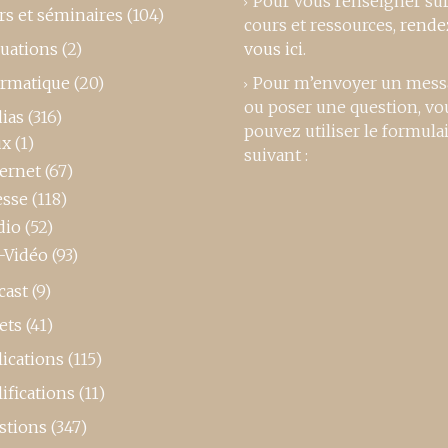
Pour vous renseigner su
rs et séminaires
(104)
cours et ressources,
rende
luations
(2)
vous ici
.
ormatique
(20)
Pour m’envoyer un mess
ou poser une question, vo
ias
(316)
pouvez utiliser le formula
ux
(1)
suivant :
ternet
(67)
esse
(118)
dio
(52)
-Vidéo
(93)
cast
(9)
ets
(41)
ications
(115)
ifications
(11)
stions
(347)