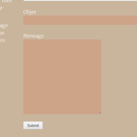
r mes
z-
Objet
age
us
Message
ire