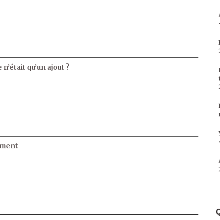
 n’était qu’un ajout ?
ament
Q