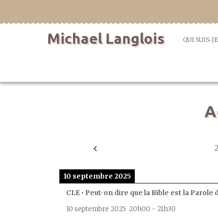
Aller
directement
au
Michael Langlois
contenu
QUI SUIS-JE
A
10 septembre 2025
CLE • Peut-on dire que la Bible est la Parole 
10 septembre 2025
20h00
-
21h30