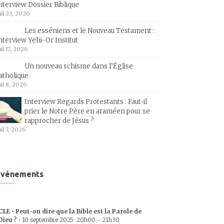
nterview Dossier Biblique
uil 23, 2026
Les esséniens et le Nouveau Testament :
nterview Yehi-Or Institut
uil 17, 2026
Un nouveau schisme dans l’Église
atholique
uil 8, 2026
Interview Regards Protestants : Faut-il
prier le Notre Père en araméen pour se
rapprocher de Jésus ?
uil 7, 2026
Événements
CLE • Peut-on dire que la Bible est la Parole de
Dieu ?
•
10 septembre 2025
20h00
-
21h30