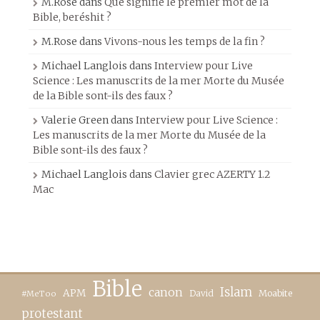
M.Rose
dans
Que signifie le premier mot de la
Bible, beréshit ?
M.Rose
dans
Vivons-nous les temps de la fin ?
Michael Langlois
dans
Interview pour Live
Science : Les manuscrits de la mer Morte du Musée
de la Bible sont-ils des faux ?
Valerie Green
dans
Interview pour Live Science :
Les manuscrits de la mer Morte du Musée de la
Bible sont-ils des faux ?
Michael Langlois
dans
Clavier grec AZERTY 1.2
Mac
Bible
canon
Islam
APM
David
Moabite
#MeToo
protestant