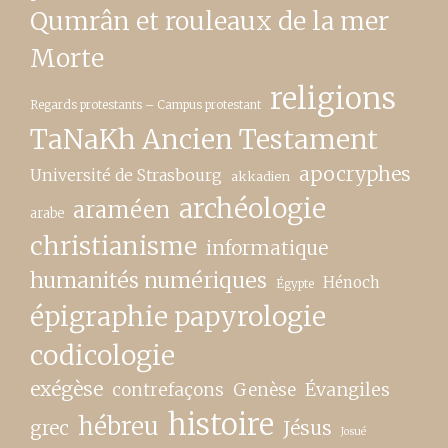
Qumrân et rouleaux de la mer
Morte
religions
Regards protestants – Campus protestant
TaNaKh Ancien Testament
apocryphes
Université de Strasbourg
akkadien
archéologie
araméen
arabe
christianisme
informatique
humanités numériques
Hénoch
Égypte
épigraphie papyrologie
codicologie
exégèse
contrefaçons
Genèse
Évangiles
histoire
hébreu
grec
Jésus
Josué