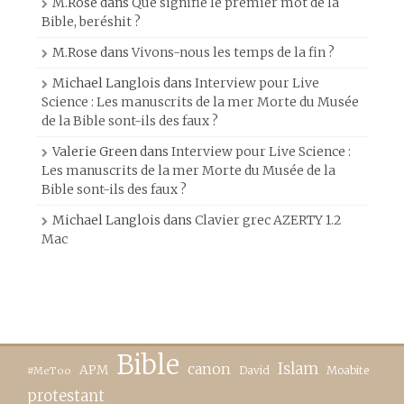
M.Rose
dans
Que signifie le premier mot de la
Bible, beréshit ?
M.Rose
dans
Vivons-nous les temps de la fin ?
Michael Langlois
dans
Interview pour Live
Science : Les manuscrits de la mer Morte du Musée
de la Bible sont-ils des faux ?
Valerie Green
dans
Interview pour Live Science :
Les manuscrits de la mer Morte du Musée de la
Bible sont-ils des faux ?
Michael Langlois
dans
Clavier grec AZERTY 1.2
Mac
Bible
canon
Islam
APM
David
Moabite
#MeToo
protestant