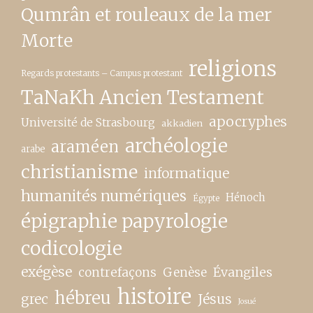
Qumrân et rouleaux de la mer
Morte
religions
Regards protestants – Campus protestant
TaNaKh Ancien Testament
apocryphes
Université de Strasbourg
akkadien
archéologie
araméen
arabe
christianisme
informatique
humanités numériques
Hénoch
Égypte
épigraphie papyrologie
codicologie
exégèse
contrefaçons
Genèse
Évangiles
histoire
hébreu
grec
Jésus
Josué