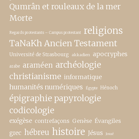
Qumrân et rouleaux de la mer
Morte
religions
Regards protestants – Campus protestant
TaNaKh Ancien Testament
apocryphes
Université de Strasbourg
akkadien
archéologie
araméen
arabe
christianisme
informatique
humanités numériques
Hénoch
Égypte
épigraphie papyrologie
codicologie
exégèse
contrefaçons
Genèse
Évangiles
histoire
hébreu
grec
Jésus
Josué