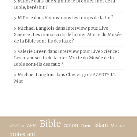
M.Rose
dans
Que signifie le premier mot de la
Bible, beréshit ?
M.Rose
dans
Vivons-nous les temps de la fin ?
Michael Langlois
dans
Interview pour Live
Science : Les manuscrits de la mer Morte du Musée
de la Bible sont-ils des faux ?
Valerie Green
dans
Interview pour Live Science :
Les manuscrits de la mer Morte du Musée de la
Bible sont-ils des faux ?
Michael Langlois
dans
Clavier grec AZERTY 1.2
Mac
Bible
canon
Islam
APM
David
Moabite
#MeToo
protestant