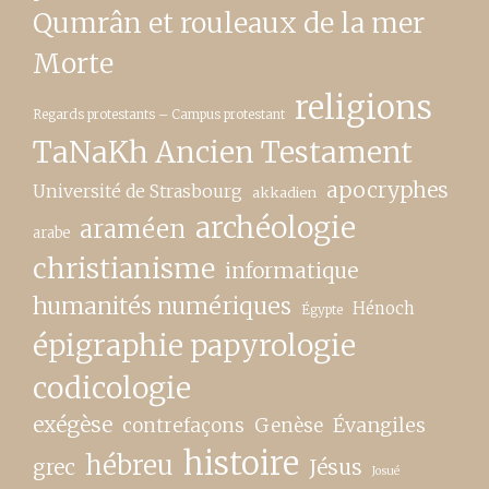
Qumrân et rouleaux de la mer
Morte
religions
Regards protestants – Campus protestant
TaNaKh Ancien Testament
apocryphes
Université de Strasbourg
akkadien
archéologie
araméen
arabe
christianisme
informatique
humanités numériques
Hénoch
Égypte
épigraphie papyrologie
codicologie
exégèse
contrefaçons
Genèse
Évangiles
histoire
hébreu
grec
Jésus
Josué