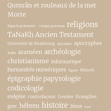
Qumrân et rouleaux de la mer
Morte
religions
Regards protestants – Campus protestant
TaNaKh Ancien Testament
apocryphes
Université de Strasbourg
akkadien
archéologie
araméen
arabe
christianisme
informatique
humanités numériques
Hénoch
Égypte
épigraphie papyrologie
codicologie
exégèse
contrefaçons
Genèse
Évangiles
histoire
hébreu
grec
Jésus
Josué