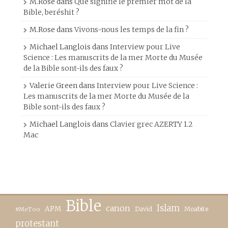
M.Rose
dans
Que signifie le premier mot de la
Bible, beréshit ?
M.Rose
dans
Vivons-nous les temps de la fin ?
Michael Langlois
dans
Interview pour Live
Science : Les manuscrits de la mer Morte du Musée
de la Bible sont-ils des faux ?
Valerie Green
dans
Interview pour Live Science :
Les manuscrits de la mer Morte du Musée de la
Bible sont-ils des faux ?
Michael Langlois
dans
Clavier grec AZERTY 1.2
Mac
Bible
canon
Islam
APM
David
Moabite
#MeToo
protestant