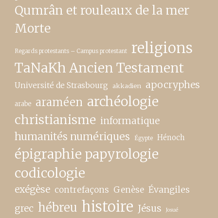
Qumrân et rouleaux de la mer
Morte
religions
Regards protestants – Campus protestant
TaNaKh Ancien Testament
apocryphes
Université de Strasbourg
akkadien
archéologie
araméen
arabe
christianisme
informatique
humanités numériques
Hénoch
Égypte
épigraphie papyrologie
codicologie
exégèse
contrefaçons
Genèse
Évangiles
histoire
hébreu
grec
Jésus
Josué