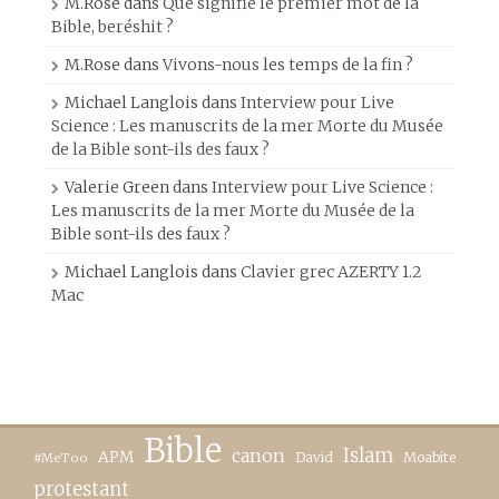
M.Rose
dans
Que signifie le premier mot de la
Bible, beréshit ?
M.Rose
dans
Vivons-nous les temps de la fin ?
Michael Langlois
dans
Interview pour Live
Science : Les manuscrits de la mer Morte du Musée
de la Bible sont-ils des faux ?
Valerie Green
dans
Interview pour Live Science :
Les manuscrits de la mer Morte du Musée de la
Bible sont-ils des faux ?
Michael Langlois
dans
Clavier grec AZERTY 1.2
Mac
Bible
canon
Islam
APM
David
Moabite
#MeToo
protestant