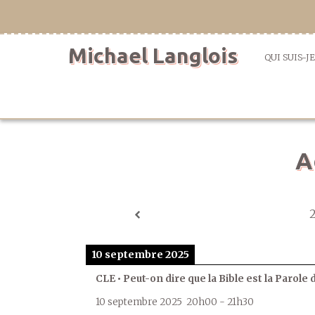
Aller
directement
au
Michael Langlois
contenu
QUI SUIS-JE
A
10 septembre 2025
CLE • Peut-on dire que la Bible est la Parole 
10 septembre 2025
20h00
-
21h30