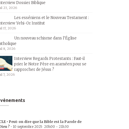
nterview Dossier Biblique
uil 23, 2026
Les esséniens et le Nouveau Testament :
nterview Yehi-Or Institut
uil 17, 2026
Un nouveau schisme dans l’Église
atholique
uil 8, 2026
Interview Regards Protestants : Faut-il
prier le Notre Père en araméen pour se
rapprocher de Jésus ?
uil 7, 2026
Événements
CLE • Peut-on dire que la Bible est la Parole de
Dieu ?
•
10 septembre 2025
20h00
-
21h30