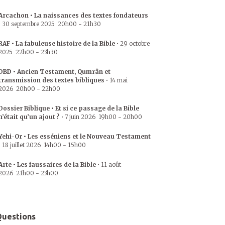
Arcachon • La naissances des textes fondateurs
•
30 septembre 2025
20h00
-
21h30
RAF • La fabuleuse histoire de la Bible
•
29 octobre
2025
22h00
-
23h30
DBD • Ancien Testament, Qumrân et
transmission des textes bibliques
•
14 mai
2026
20h00
-
22h00
Dossier Biblique • Et si ce passage de la Bible
n’était qu’un ajout ?
•
7 juin 2026
19h00
-
20h00
Yehi-Or • Les esséniens et le Nouveau Testament
•
18 juillet 2026
14h00
-
15h00
Arte • Les faussaires de la Bible
•
11 août
2026
21h00
-
23h00
uestions