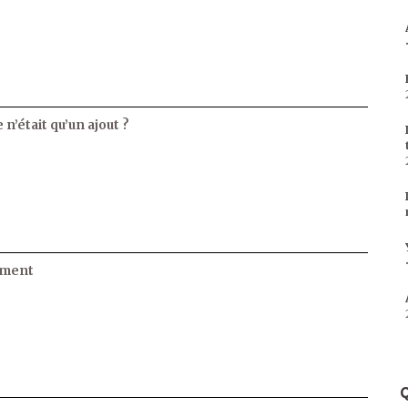
 n’était qu’un ajout ?
ament
Q