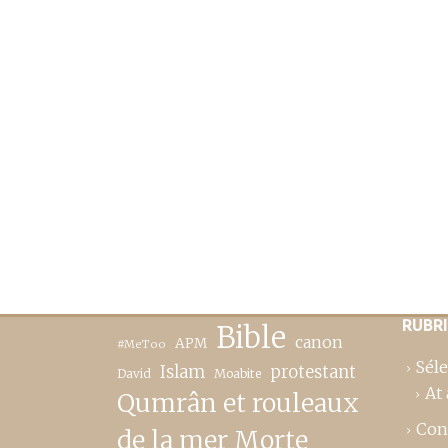
RUBR
Bible
canon
APM
#MeToo
Séle
Islam
protestant
David
Moabite
At 
Qumrân et rouleaux
Con
de la mer Morte