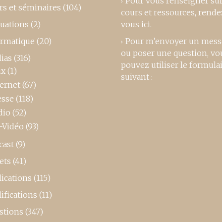
Pour vous renseigner su
rs et séminaires
(104)
cours et ressources,
rende
luations
(2)
vous ici
.
ormatique
(20)
Pour m’envoyer un mess
ou poser une question, vo
ias
(316)
pouvez utiliser le formula
ux
(1)
suivant :
ternet
(67)
esse
(118)
dio
(52)
-Vidéo
(93)
cast
(9)
ets
(41)
ications
(115)
ifications
(11)
stions
(347)