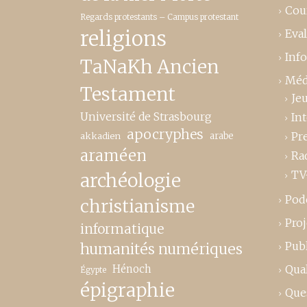
Cou
Regards protestants – Campus protestant
religions
Eva
Inf
TaNaKh Ancien
Méd
Testament
Je
Université de Strasbourg
In
apocryphes
Pr
akkadien
arabe
araméen
Ra
TV
archéologie
Pod
christianisme
Proj
informatique
Publ
humanités numériques
Hénoch
Qual
Égypte
épigraphie
Que