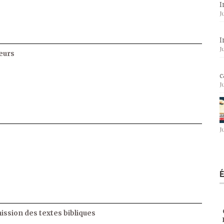
I
J
I
J
eurs
c
J
J
ssion des textes bibliques