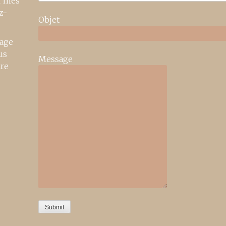
r mes
z-
Objet
age
us
Message
ire