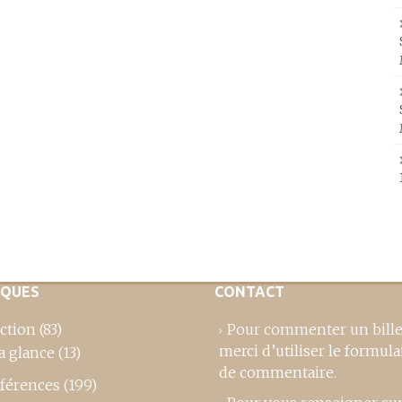
IQUES
CONTACT
ction
(83)
Pour commenter un bille
merci d’utiliser le formula
a glance
(13)
de commentaire
.
férences
(199)