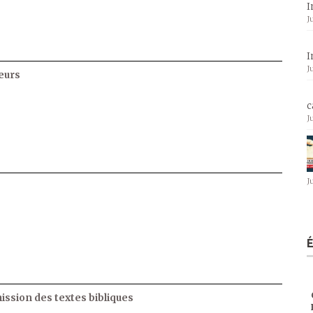
I
J
I
J
eurs
c
J
J
ssion des textes bibliques