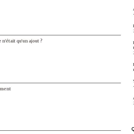
 n’était qu’un ajout ?
ament
Q