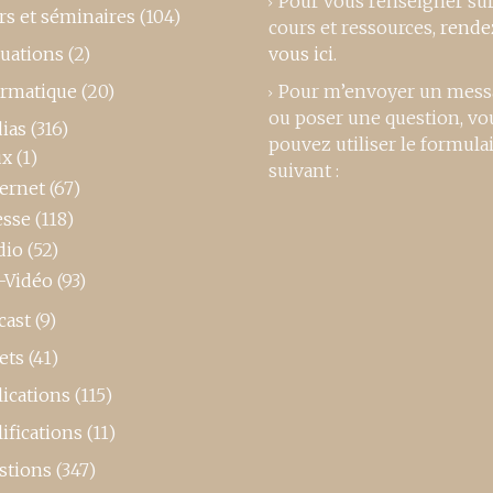
Pour vous renseigner su
rs et séminaires
(104)
cours et ressources,
rende
luations
(2)
vous ici
.
ormatique
(20)
Pour m’envoyer un mess
ou poser une question, vo
ias
(316)
pouvez utiliser le formula
ux
(1)
suivant :
ternet
(67)
esse
(118)
dio
(52)
-Vidéo
(93)
cast
(9)
ets
(41)
ications
(115)
ifications
(11)
stions
(347)