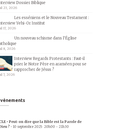
nterview Dossier Biblique
uil 23, 2026
Les esséniens et le Nouveau Testament :
nterview Yehi-Or Institut
uil 17, 2026
Un nouveau schisme dans l’Église
atholique
uil 8, 2026
Interview Regards Protestants : Faut-il
prier le Notre Père en araméen pour se
rapprocher de Jésus ?
uil 7, 2026
Événements
CLE • Peut-on dire que la Bible est la Parole de
Dieu ?
•
10 septembre 2025
20h00
-
21h30