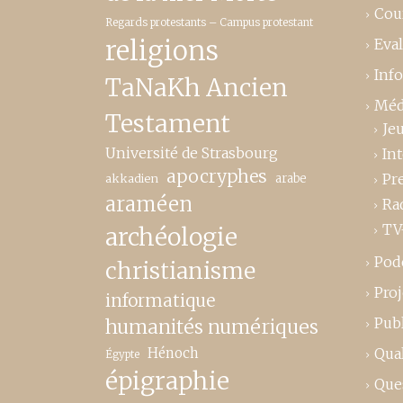
Cou
Regards protestants – Campus protestant
religions
Eva
Inf
TaNaKh Ancien
Méd
Testament
Je
Université de Strasbourg
In
apocryphes
Pr
akkadien
arabe
araméen
Ra
TV
archéologie
Pod
christianisme
Proj
informatique
Publ
humanités numériques
Hénoch
Qual
Égypte
épigraphie
Que