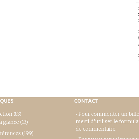
IQUES
CONTACT
ction
(83)
Pour commenter un bille
merci d’utiliser le formula
a glance
(13)
de commentaire
.
férences
(199)