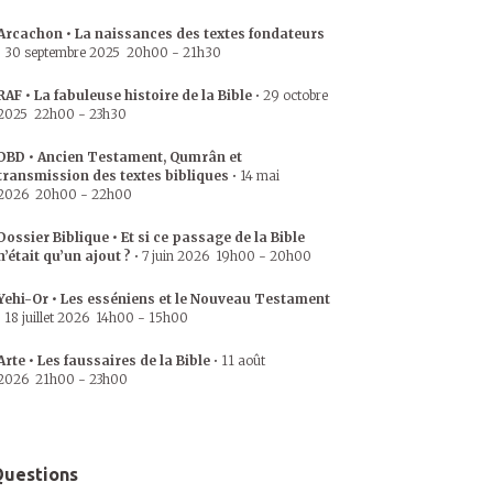
Arcachon • La naissances des textes fondateurs
•
30 septembre 2025
20h00
-
21h30
RAF • La fabuleuse histoire de la Bible
•
29 octobre
2025
22h00
-
23h30
DBD • Ancien Testament, Qumrân et
transmission des textes bibliques
•
14 mai
2026
20h00
-
22h00
Dossier Biblique • Et si ce passage de la Bible
n’était qu’un ajout ?
•
7 juin 2026
19h00
-
20h00
Yehi-Or • Les esséniens et le Nouveau Testament
•
18 juillet 2026
14h00
-
15h00
Arte • Les faussaires de la Bible
•
11 août
2026
21h00
-
23h00
uestions