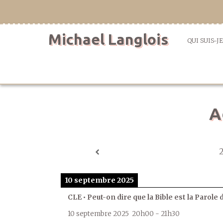
Aller
directement
au
Michael Langlois
contenu
QUI SUIS-JE
A
10 septembre 2025
CLE • Peut-on dire que la Bible est la Parole 
10 septembre 2025
20h00
-
21h30