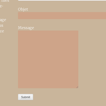
r mes
z-
Objet
age
us
Message
ire