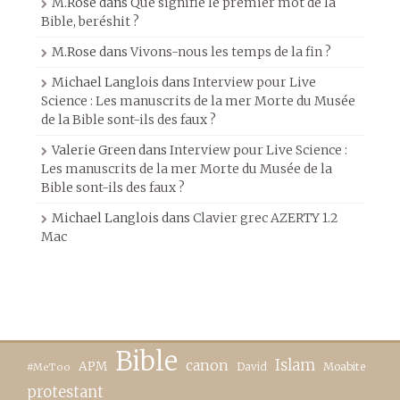
M.Rose
dans
Que signifie le premier mot de la
Bible, beréshit ?
M.Rose
dans
Vivons-nous les temps de la fin ?
Michael Langlois
dans
Interview pour Live
Science : Les manuscrits de la mer Morte du Musée
de la Bible sont-ils des faux ?
Valerie Green
dans
Interview pour Live Science :
Les manuscrits de la mer Morte du Musée de la
Bible sont-ils des faux ?
Michael Langlois
dans
Clavier grec AZERTY 1.2
Mac
Bible
canon
Islam
APM
David
Moabite
#MeToo
protestant