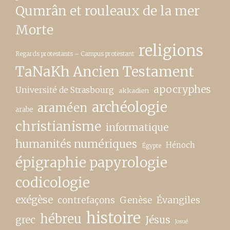
Qumrân et rouleaux de la mer
Morte
religions
Regards protestants – Campus protestant
TaNaKh Ancien Testament
apocryphes
Université de Strasbourg
akkadien
archéologie
araméen
arabe
christianisme
informatique
humanités numériques
Hénoch
Égypte
épigraphie papyrologie
codicologie
exégèse
contrefaçons
Genèse
Évangiles
histoire
hébreu
grec
Jésus
Josué