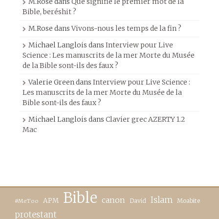
M.Rose
dans
Que signifie le premier mot de la
Bible, beréshit ?
M.Rose
dans
Vivons-nous les temps de la fin ?
Michael Langlois
dans
Interview pour Live
Science : Les manuscrits de la mer Morte du Musée
de la Bible sont-ils des faux ?
Valerie Green
dans
Interview pour Live Science :
Les manuscrits de la mer Morte du Musée de la
Bible sont-ils des faux ?
Michael Langlois
dans
Clavier grec AZERTY 1.2
Mac
Bible
canon
Islam
APM
David
Moabite
#MeToo
protestant