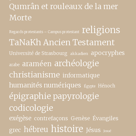
Qumrân et rouleaux de la mer
Morte
religions
Regards protestants – Campus protestant
TaNaKh Ancien Testament
apocryphes
Université de Strasbourg
akkadien
archéologie
araméen
arabe
christianisme
informatique
humanités numériques
Hénoch
Égypte
épigraphie papyrologie
codicologie
exégèse
contrefaçons
Genèse
Évangiles
histoire
hébreu
grec
Jésus
Josué