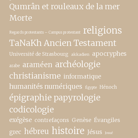
Qumrân et rouleaux de la mer
Morte
religions
Regards protestants – Campus protestant
TaNaKh Ancien Testament
apocryphes
Université de Strasbourg
akkadien
archéologie
araméen
arabe
christianisme
informatique
humanités numériques
Hénoch
Égypte
épigraphie papyrologie
codicologie
exégèse
contrefaçons
Genèse
Évangiles
histoire
hébreu
grec
Jésus
Josué