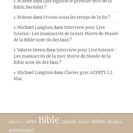
M.Rose
dans
Que signifie le premier mot de la
Bible, beréshit ?
M.Rose
dans
Vivons-nous les temps de la fin ?
Michael Langlois
dans
Interview pour Live
Science : Les manuscrits de la mer Morte du Musée
de la Bible sont-ils des faux ?
Valerie Green
dans
Interview pour Live Science :
Les manuscrits de la mer Morte du Musée de la
Bible sont-ils des faux ?
Michael Langlois
dans
Clavier grec AZERTY 1.2
Mac
Bible
canon
Islam
APM
David
Moabite
#MeToo
protestant