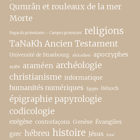
Qumrân et rouleaux de la mer
Morte
religions
Regards protestants – Campus protestant
TaNaKh Ancien Testament
apocryphes
Université de Strasbourg
akkadien
archéologie
araméen
arabe
christianisme
informatique
humanités numériques
Hénoch
Égypte
épigraphie papyrologie
codicologie
exégèse
contrefaçons
Genèse
Évangiles
histoire
hébreu
grec
Jésus
Josué