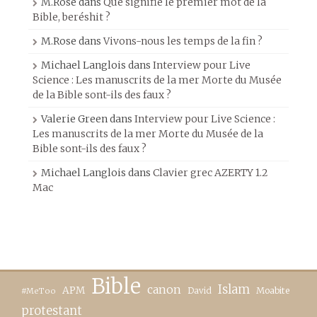
M.Rose
dans
Que signifie le premier mot de la
Bible, beréshit ?
M.Rose
dans
Vivons-nous les temps de la fin ?
Michael Langlois
dans
Interview pour Live
Science : Les manuscrits de la mer Morte du Musée
de la Bible sont-ils des faux ?
Valerie Green
dans
Interview pour Live Science :
Les manuscrits de la mer Morte du Musée de la
Bible sont-ils des faux ?
Michael Langlois
dans
Clavier grec AZERTY 1.2
Mac
Bible
canon
Islam
APM
David
Moabite
#MeToo
protestant