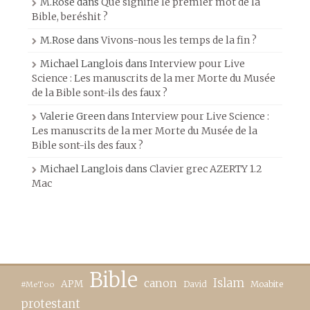
M.Rose
dans
Que signifie le premier mot de la
Bible, beréshit ?
M.Rose
dans
Vivons-nous les temps de la fin ?
Michael Langlois
dans
Interview pour Live
Science : Les manuscrits de la mer Morte du Musée
de la Bible sont-ils des faux ?
Valerie Green
dans
Interview pour Live Science :
Les manuscrits de la mer Morte du Musée de la
Bible sont-ils des faux ?
Michael Langlois
dans
Clavier grec AZERTY 1.2
Mac
Bible
canon
Islam
APM
David
Moabite
#MeToo
protestant