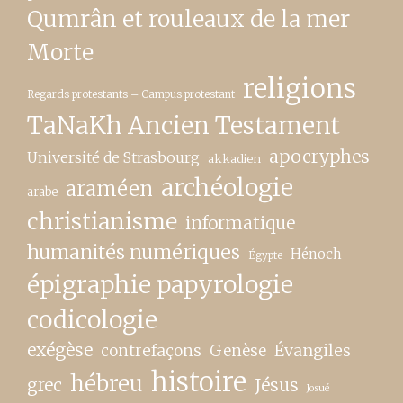
Qumrân et rouleaux de la mer
Morte
religions
Regards protestants – Campus protestant
TaNaKh Ancien Testament
apocryphes
Université de Strasbourg
akkadien
archéologie
araméen
arabe
christianisme
informatique
humanités numériques
Hénoch
Égypte
épigraphie papyrologie
codicologie
exégèse
contrefaçons
Genèse
Évangiles
histoire
hébreu
grec
Jésus
Josué