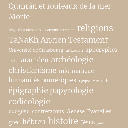
Qumrân et rouleaux de la mer
Morte
religions
Regards protestants – Campus protestant
TaNaKh Ancien Testament
apocryphes
Université de Strasbourg
akkadien
archéologie
araméen
arabe
christianisme
informatique
humanités numériques
Hénoch
Égypte
épigraphie papyrologie
codicologie
exégèse
contrefaçons
Genèse
Évangiles
histoire
hébreu
grec
Jésus
Josué