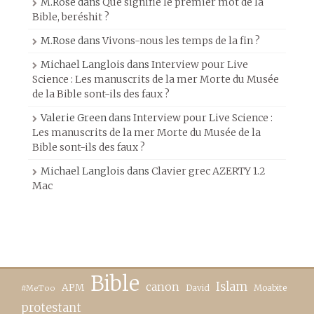
M.Rose
dans
Que signifie le premier mot de la
Bible, beréshit ?
M.Rose
dans
Vivons-nous les temps de la fin ?
Michael Langlois
dans
Interview pour Live
Science : Les manuscrits de la mer Morte du Musée
de la Bible sont-ils des faux ?
Valerie Green
dans
Interview pour Live Science :
Les manuscrits de la mer Morte du Musée de la
Bible sont-ils des faux ?
Michael Langlois
dans
Clavier grec AZERTY 1.2
Mac
Bible
canon
Islam
APM
David
Moabite
#MeToo
protestant