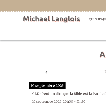
Aller
directement
au
Michael Langlois
contenu
QUI SUIS-JE
A
10 septembre 2025
CLE • Peut-on dire que la Bible est la Parole 
10 septembre 2025
20h00
-
21h30