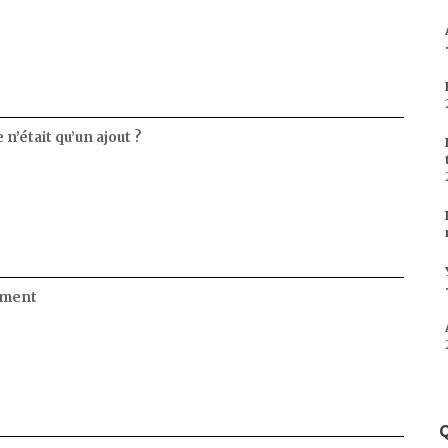
 n’était qu’un ajout ?
ament
Q