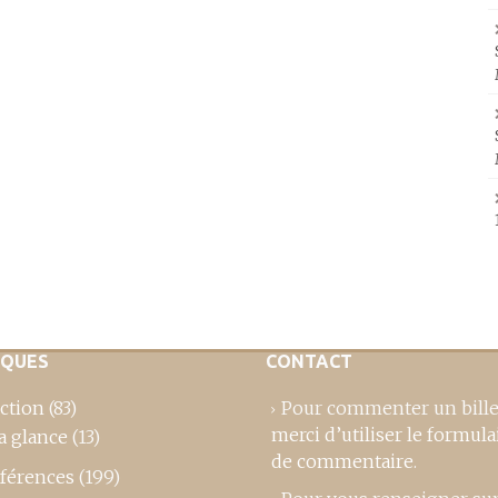
IQUES
CONTACT
ction
(83)
Pour commenter un bille
merci d’utiliser le formula
a glance
(13)
de commentaire
.
férences
(199)