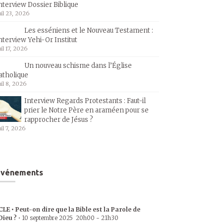
nterview Dossier Biblique
uil 23, 2026
Les esséniens et le Nouveau Testament :
nterview Yehi-Or Institut
uil 17, 2026
Un nouveau schisme dans l’Église
atholique
uil 8, 2026
Interview Regards Protestants : Faut-il
prier le Notre Père en araméen pour se
rapprocher de Jésus ?
uil 7, 2026
Événements
CLE • Peut-on dire que la Bible est la Parole de
Dieu ?
•
10 septembre 2025
20h00
-
21h30