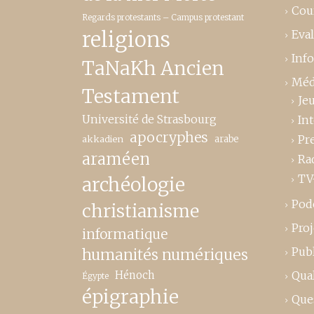
Cou
Regards protestants – Campus protestant
religions
Eva
Inf
TaNaKh Ancien
Méd
Testament
Je
Université de Strasbourg
In
apocryphes
Pr
akkadien
arabe
araméen
Ra
TV
archéologie
Pod
christianisme
Proj
informatique
Publ
humanités numériques
Hénoch
Qual
Égypte
épigraphie
Que