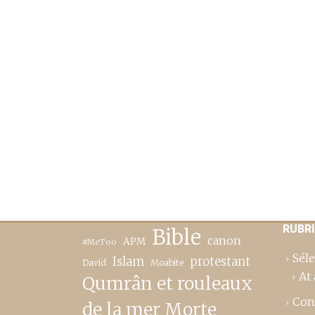
RUBR
Bible
canon
APM
#MeToo
Séle
Islam
protestant
David
Moabite
At 
Qumrân et rouleaux
Con
de la mer Morte