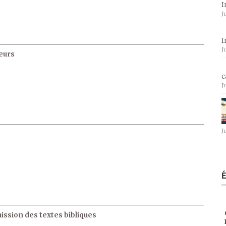
I
J
I
J
eurs
c
J
J
ssion des textes bibliques