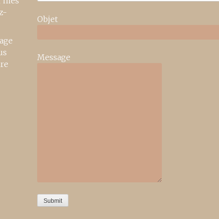
r mes
z-
Objet
age
us
Message
ire