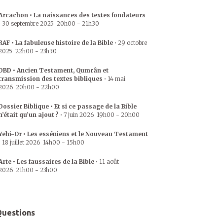
Arcachon • La naissances des textes fondateurs
•
30 septembre 2025
20h00
-
21h30
RAF • La fabuleuse histoire de la Bible
•
29 octobre
2025
22h00
-
23h30
DBD • Ancien Testament, Qumrân et
transmission des textes bibliques
•
14 mai
2026
20h00
-
22h00
Dossier Biblique • Et si ce passage de la Bible
n’était qu’un ajout ?
•
7 juin 2026
19h00
-
20h00
Yehi-Or • Les esséniens et le Nouveau Testament
•
18 juillet 2026
14h00
-
15h00
Arte • Les faussaires de la Bible
•
11 août
2026
21h00
-
23h00
uestions