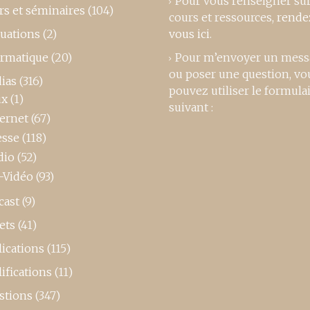
Pour vous renseigner su
rs et séminaires
(104)
cours et ressources,
rende
luations
(2)
vous ici
.
ormatique
(20)
Pour m’envoyer un mess
ou poser une question, vo
ias
(316)
pouvez utiliser le formula
ux
(1)
suivant :
ternet
(67)
esse
(118)
dio
(52)
-Vidéo
(93)
cast
(9)
ets
(41)
ications
(115)
ifications
(11)
stions
(347)