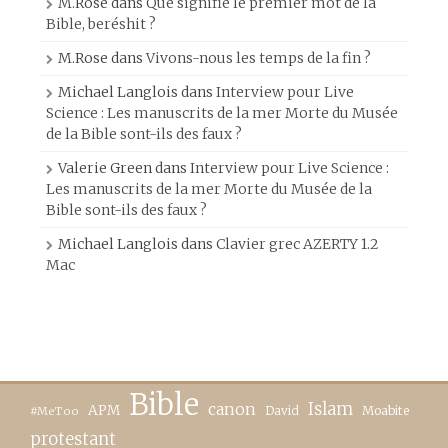
M.Rose
dans
Que signifie le premier mot de la
Bible, beréshit ?
M.Rose
dans
Vivons-nous les temps de la fin ?
Michael Langlois
dans
Interview pour Live
Science : Les manuscrits de la mer Morte du Musée
de la Bible sont-ils des faux ?
Valerie Green
dans
Interview pour Live Science :
Les manuscrits de la mer Morte du Musée de la
Bible sont-ils des faux ?
Michael Langlois
dans
Clavier grec AZERTY 1.2
Mac
Bible
canon
Islam
APM
David
Moabite
#MeToo
protestant