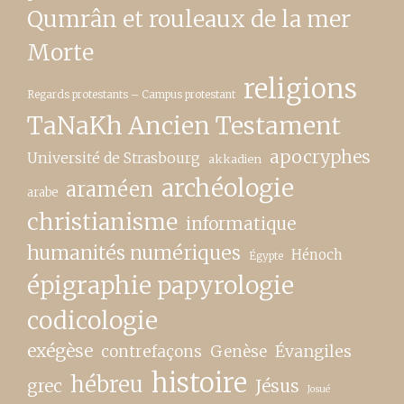
Qumrân et rouleaux de la mer
Morte
religions
Regards protestants – Campus protestant
TaNaKh Ancien Testament
apocryphes
Université de Strasbourg
akkadien
archéologie
araméen
arabe
christianisme
informatique
humanités numériques
Hénoch
Égypte
épigraphie papyrologie
codicologie
exégèse
contrefaçons
Genèse
Évangiles
histoire
hébreu
grec
Jésus
Josué