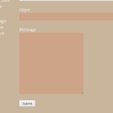
r mes
z-
Objet
age
us
Message
ire