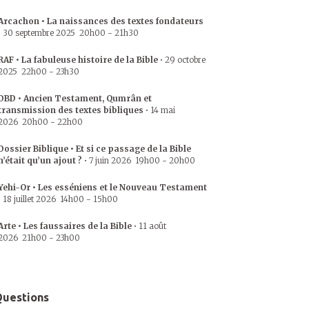
Arcachon • La naissances des textes fondateurs
•
30 septembre 2025
20h00
-
21h30
RAF • La fabuleuse histoire de la Bible
•
29 octobre
2025
22h00
-
23h30
DBD • Ancien Testament, Qumrân et
transmission des textes bibliques
•
14 mai
2026
20h00
-
22h00
Dossier Biblique • Et si ce passage de la Bible
n’était qu’un ajout ?
•
7 juin 2026
19h00
-
20h00
Yehi-Or • Les esséniens et le Nouveau Testament
•
18 juillet 2026
14h00
-
15h00
Arte • Les faussaires de la Bible
•
11 août
2026
21h00
-
23h00
uestions