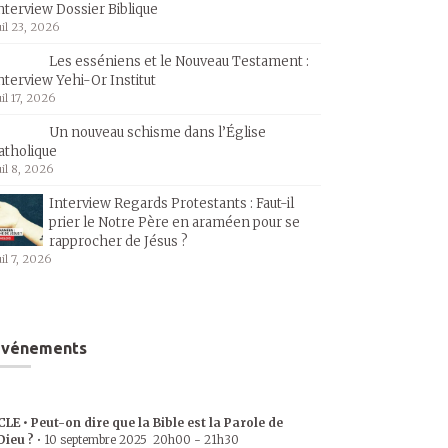
nterview Dossier Biblique
uil 23, 2026
Les esséniens et le Nouveau Testament :
nterview Yehi-Or Institut
uil 17, 2026
Un nouveau schisme dans l’Église
atholique
uil 8, 2026
Interview Regards Protestants : Faut-il
prier le Notre Père en araméen pour se
rapprocher de Jésus ?
uil 7, 2026
Événements
CLE • Peut-on dire que la Bible est la Parole de
Dieu ?
•
10 septembre 2025
20h00
-
21h30