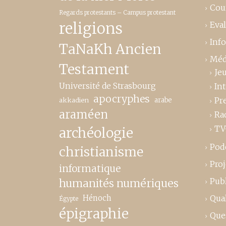
Cou
Regards protestants – Campus protestant
religions
Eva
Inf
TaNaKh Ancien
Méd
Testament
Je
Université de Strasbourg
In
apocryphes
Pr
akkadien
arabe
araméen
Ra
TV
archéologie
Pod
christianisme
Proj
informatique
Publ
humanités numériques
Hénoch
Qual
Égypte
épigraphie
Que