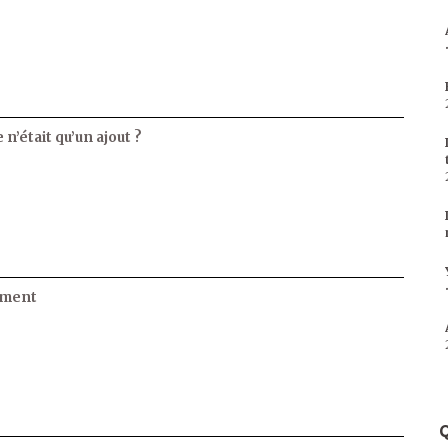
 n’était qu’un ajout ?
ament
Q