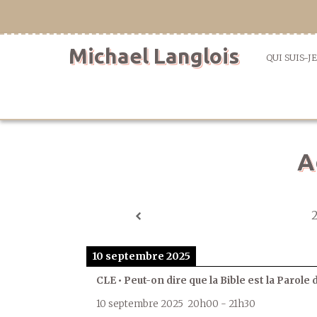
Aller
directement
au
Michael Langlois
contenu
QUI SUIS-JE
A
10 septembre 2025
CLE • Peut-on dire que la Bible est la Parole 
10 septembre 2025
20h00
-
21h30