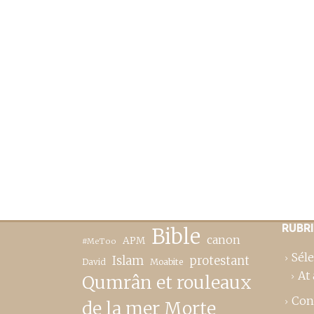
RUBR
Bible
canon
APM
#MeToo
Séle
Islam
protestant
David
Moabite
At 
Qumrân et rouleaux
Con
de la mer Morte