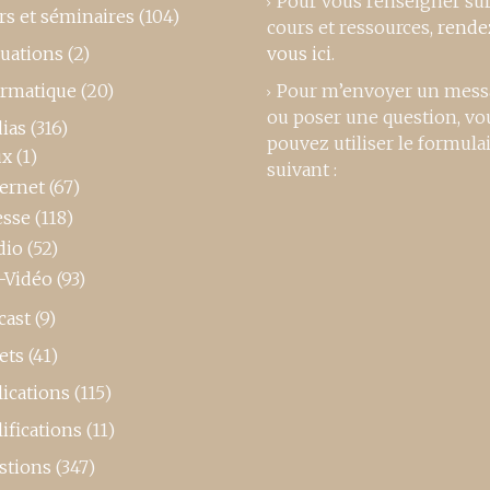
Pour vous renseigner su
rs et séminaires
(104)
cours et ressources,
rende
luations
(2)
vous ici
.
ormatique
(20)
Pour m’envoyer un mess
ou poser une question, vo
ias
(316)
pouvez utiliser le formula
ux
(1)
suivant :
ternet
(67)
esse
(118)
dio
(52)
-Vidéo
(93)
cast
(9)
ets
(41)
ications
(115)
ifications
(11)
stions
(347)