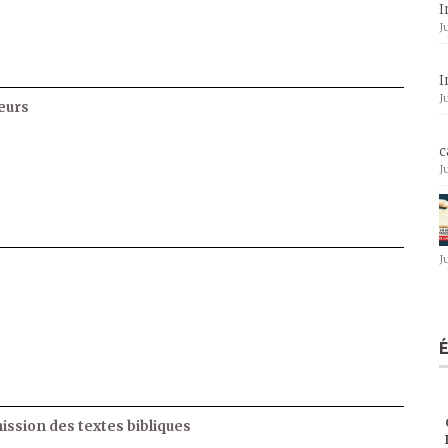
I
J
I
J
eurs
c
J
J
ssion des textes bibliques