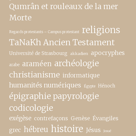
Qumrân et rouleaux de la mer
Morte
religions
Regards protestants – Campus protestant
TaNaKh Ancien Testament
apocryphes
Université de Strasbourg
akkadien
archéologie
araméen
arabe
christianisme
informatique
humanités numériques
Hénoch
Égypte
épigraphie papyrologie
codicologie
exégèse
contrefaçons
Genèse
Évangiles
histoire
hébreu
grec
Jésus
Josué