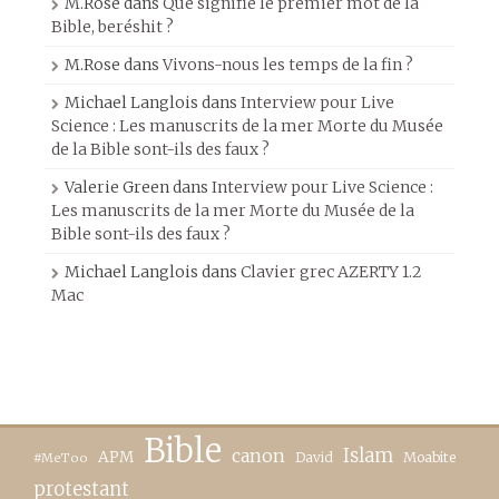
M.Rose
dans
Que signifie le premier mot de la
Bible, beréshit ?
M.Rose
dans
Vivons-nous les temps de la fin ?
Michael Langlois
dans
Interview pour Live
Science : Les manuscrits de la mer Morte du Musée
de la Bible sont-ils des faux ?
Valerie Green
dans
Interview pour Live Science :
Les manuscrits de la mer Morte du Musée de la
Bible sont-ils des faux ?
Michael Langlois
dans
Clavier grec AZERTY 1.2
Mac
Bible
canon
Islam
APM
David
Moabite
#MeToo
protestant