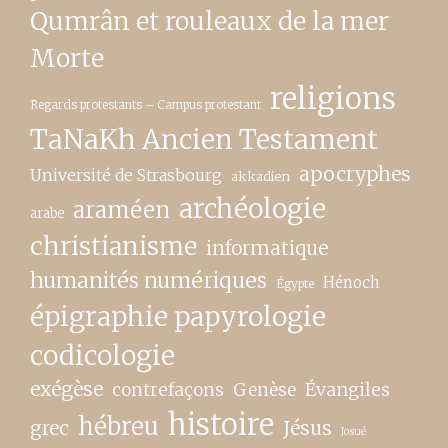
Qumrân et rouleaux de la mer
Morte
religions
Regards protestants – Campus protestant
TaNaKh Ancien Testament
apocryphes
Université de Strasbourg
akkadien
archéologie
araméen
arabe
christianisme
informatique
humanités numériques
Hénoch
Égypte
épigraphie papyrologie
codicologie
exégèse
contrefaçons
Genèse
Évangiles
histoire
hébreu
grec
Jésus
Josué