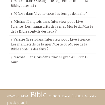
M.Rose
dans
Que signifie le premier mot de la
Bible, beréshit ?
M.Rose
dans
Vivons-nous les temps de la fin ?
Michael Langlois
dans
Interview pour Live
Science : Les manuscrits de la mer Morte du Musée
de la Bible sont-ils des faux ?
Valerie Green
dans
Interview pour Live Science :
Les manuscrits de la mer Morte du Musée de la
Bible sont-ils des faux ?
Michael Langlois
dans
Clavier grec AZERTY 1.2
Mac
Bible
canon
Islam
APM
David
Moabite
#MeToo
protestant