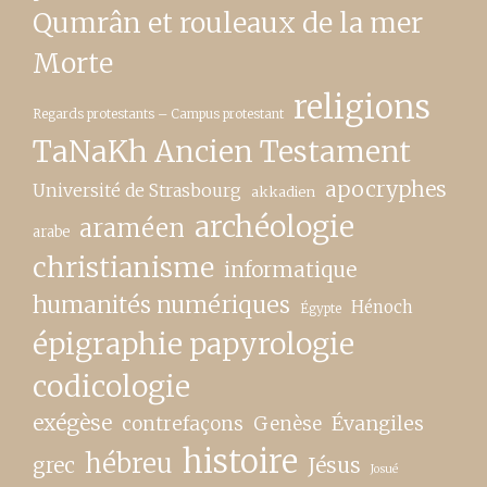
Qumrân et rouleaux de la mer
Morte
religions
Regards protestants – Campus protestant
TaNaKh Ancien Testament
apocryphes
Université de Strasbourg
akkadien
archéologie
araméen
arabe
christianisme
informatique
humanités numériques
Hénoch
Égypte
épigraphie papyrologie
codicologie
exégèse
contrefaçons
Genèse
Évangiles
histoire
hébreu
grec
Jésus
Josué