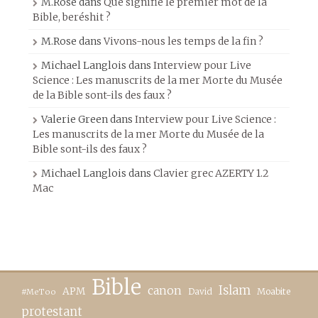
M.Rose
dans
Que signifie le premier mot de la
Bible, beréshit ?
M.Rose
dans
Vivons-nous les temps de la fin ?
Michael Langlois
dans
Interview pour Live
Science : Les manuscrits de la mer Morte du Musée
de la Bible sont-ils des faux ?
Valerie Green
dans
Interview pour Live Science :
Les manuscrits de la mer Morte du Musée de la
Bible sont-ils des faux ?
Michael Langlois
dans
Clavier grec AZERTY 1.2
Mac
Bible
canon
Islam
APM
David
Moabite
#MeToo
protestant