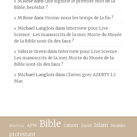
M.Rose
dans
Que signifie le premier mot de la
Bible, beréshit ?
M.Rose
dans
Vivons-nous les temps de la fin ?
Michael Langlois
dans
Interview pour Live
Science : Les manuscrits de la mer Morte du Musée
de la Bible sont-ils des faux ?
Valerie Green
dans
Interview pour Live Science :
Les manuscrits de la mer Morte du Musée de la
Bible sont-ils des faux ?
Michael Langlois
dans
Clavier grec AZERTY 1.2
Mac
Bible
canon
Islam
APM
David
Moabite
#MeToo
protestant