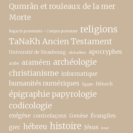
Qumrân et rouleaux de la mer
Morte
religions
Regards protestants – Campus protestant
TaNaKh Ancien Testament
apocryphes
Université de Strasbourg
akkadien
archéologie
araméen
arabe
christianisme
informatique
humanités numériques
Hénoch
Égypte
épigraphie papyrologie
codicologie
exégèse
contrefaçons
Genèse
Évangiles
histoire
hébreu
grec
Jésus
Josué