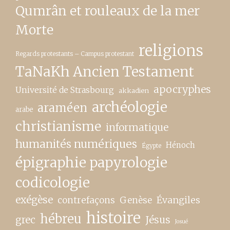
Qumrân et rouleaux de la mer
Morte
religions
Regards protestants – Campus protestant
TaNaKh Ancien Testament
apocryphes
Université de Strasbourg
akkadien
archéologie
araméen
arabe
christianisme
informatique
humanités numériques
Hénoch
Égypte
épigraphie papyrologie
codicologie
exégèse
contrefaçons
Genèse
Évangiles
histoire
hébreu
grec
Jésus
Josué