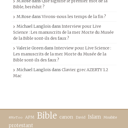
M.Rose
dans
Que signifie le premier mot de la
Bible, beréshit ?
M.Rose
dans
Vivons-nous les temps de la fin ?
Michael Langlois
dans
Interview pour Live
Science : Les manuscrits de la mer Morte du Musée
de la Bible sont-ils des faux ?
Valerie Green
dans
Interview pour Live Science :
Les manuscrits de la mer Morte du Musée de la
Bible sont-ils des faux ?
Michael Langlois
dans
Clavier grec AZERTY 1.2
Mac
Bible
canon
Islam
APM
David
Moabite
#MeToo
protestant