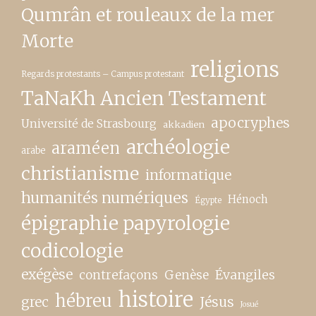
Qumrân et rouleaux de la mer
Morte
religions
Regards protestants – Campus protestant
TaNaKh Ancien Testament
apocryphes
Université de Strasbourg
akkadien
archéologie
araméen
arabe
christianisme
informatique
humanités numériques
Hénoch
Égypte
épigraphie papyrologie
codicologie
exégèse
contrefaçons
Genèse
Évangiles
histoire
hébreu
grec
Jésus
Josué