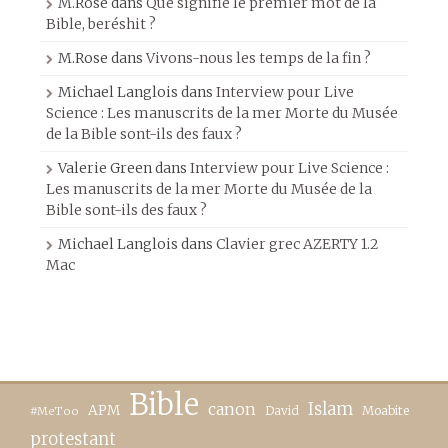
M.Rose
dans
Que signifie le premier mot de la
Bible, beréshit ?
M.Rose
dans
Vivons-nous les temps de la fin ?
Michael Langlois
dans
Interview pour Live
Science : Les manuscrits de la mer Morte du Musée
de la Bible sont-ils des faux ?
Valerie Green
dans
Interview pour Live Science :
Les manuscrits de la mer Morte du Musée de la
Bible sont-ils des faux ?
Michael Langlois
dans
Clavier grec AZERTY 1.2
Mac
Bible
canon
Islam
APM
David
Moabite
#MeToo
protestant