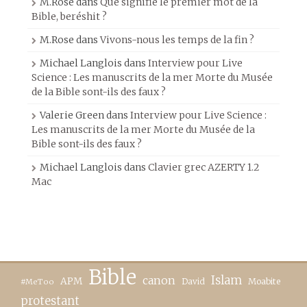
M.Rose
dans
Que signifie le premier mot de la
Bible, beréshit ?
M.Rose
dans
Vivons-nous les temps de la fin ?
Michael Langlois
dans
Interview pour Live
Science : Les manuscrits de la mer Morte du Musée
de la Bible sont-ils des faux ?
Valerie Green
dans
Interview pour Live Science :
Les manuscrits de la mer Morte du Musée de la
Bible sont-ils des faux ?
Michael Langlois
dans
Clavier grec AZERTY 1.2
Mac
Bible
canon
Islam
APM
David
Moabite
#MeToo
protestant