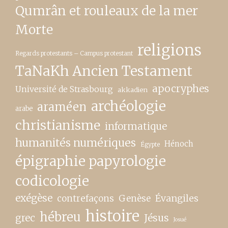
Qumrân et rouleaux de la mer
Morte
religions
Regards protestants – Campus protestant
TaNaKh Ancien Testament
apocryphes
Université de Strasbourg
akkadien
archéologie
araméen
arabe
christianisme
informatique
humanités numériques
Hénoch
Égypte
épigraphie papyrologie
codicologie
exégèse
contrefaçons
Genèse
Évangiles
histoire
hébreu
grec
Jésus
Josué