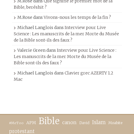
M.Rose
dans
Que signifie le premier mot de la
Bible, beréshit ?
M.Rose
dans
Vivons-nous les temps de la fin ?
Michael Langlois
dans
Interview pour Live
Science : Les manuscrits de la mer Morte du Musée
de la Bible sont-ils des faux ?
Valerie Green
dans
Interview pour Live Science :
Les manuscrits de la mer Morte du Musée de la
Bible sont-ils des faux ?
Michael Langlois
dans
Clavier grec AZERTY 1.2
Mac
Bible
canon
Islam
APM
David
Moabite
#MeToo
protestant