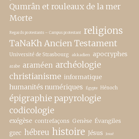
Qumrân et rouleaux de la mer
Morte
religions
Regards protestants – Campus protestant
TaNaKh Ancien Testament
apocryphes
Université de Strasbourg
akkadien
archéologie
araméen
arabe
christianisme
informatique
humanités numériques
Hénoch
Égypte
épigraphie papyrologie
codicologie
exégèse
contrefaçons
Genèse
Évangiles
histoire
hébreu
grec
Jésus
Josué