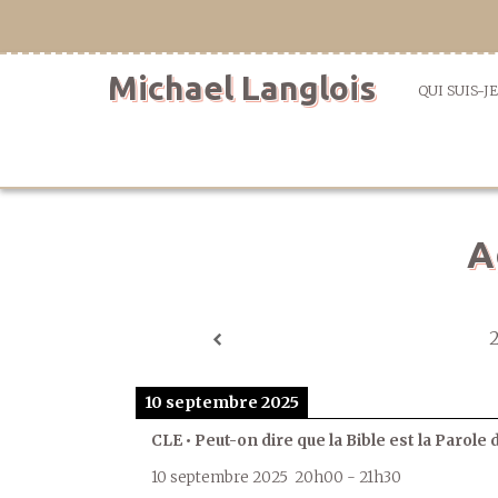
Aller
directement
au
Michael Langlois
contenu
QUI SUIS-JE
A
10 septembre 2025
CLE • Peut-on dire que la Bible est la Parole 
10 septembre 2025
20h00
-
21h30