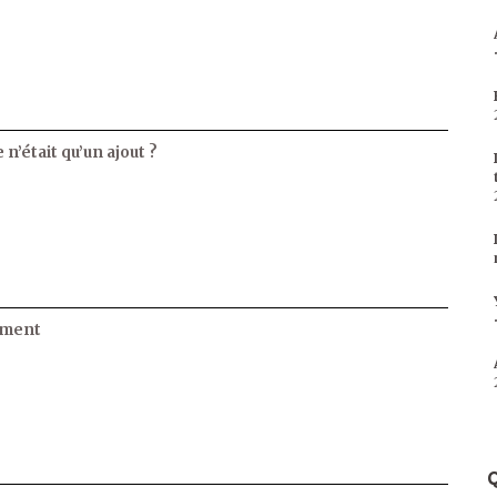
 n’était qu’un ajout ?
ament
Q