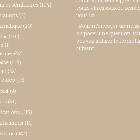
Pour vous renseigner su
rs et séminaires
(104)
cours et ressources,
rende
luations
(2)
vous ici
.
ormatique
(20)
Pour m’envoyer un mess
ou poser une question, vo
ias
(316)
pouvez utiliser le formula
ux
(1)
suivant :
ternet
(67)
esse
(118)
dio
(52)
-Vidéo
(93)
cast
(9)
ets
(41)
ications
(115)
ifications
(11)
stions
(347)