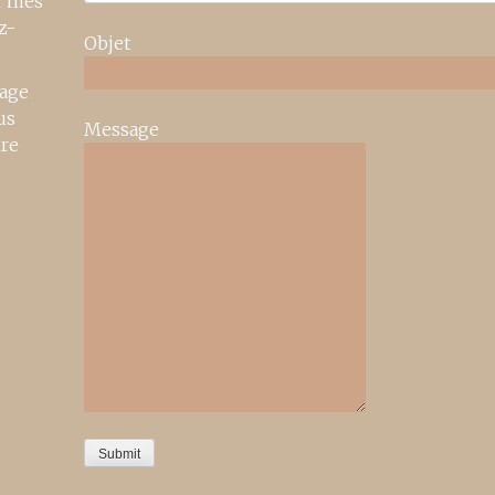
r mes
z-
Objet
age
us
Message
ire