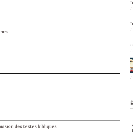
I
J
I
J
eurs
c
J
J
ssion des textes bibliques