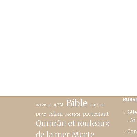
RUBR
Bible
canon
APM
#MeToo
Séle
Islam
protestant
David
Moabite
At 
Qumrân et rouleaux
Con
de la mer Morte