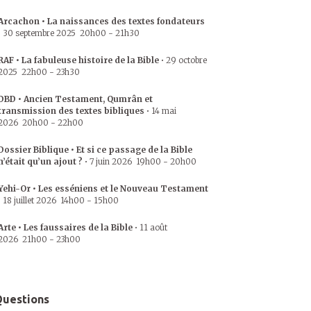
Arcachon • La naissances des textes fondateurs
•
30 septembre 2025
20h00
-
21h30
RAF • La fabuleuse histoire de la Bible
•
29 octobre
2025
22h00
-
23h30
DBD • Ancien Testament, Qumrân et
transmission des textes bibliques
•
14 mai
2026
20h00
-
22h00
Dossier Biblique • Et si ce passage de la Bible
n’était qu’un ajout ?
•
7 juin 2026
19h00
-
20h00
Yehi-Or • Les esséniens et le Nouveau Testament
•
18 juillet 2026
14h00
-
15h00
Arte • Les faussaires de la Bible
•
11 août
2026
21h00
-
23h00
uestions