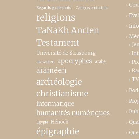
Cou
Regards protestants – Campus protestant
religions
Eva
Inf
TaNaKh Ancien
Méd
Testament
Je
Université de Strasbourg
In
apocryphes
Pr
akkadien
arabe
araméen
Ra
TV
archéologie
Pod
christianisme
Proj
informatique
Publ
humanités numériques
Hénoch
Qual
Égypte
épigraphie
Que