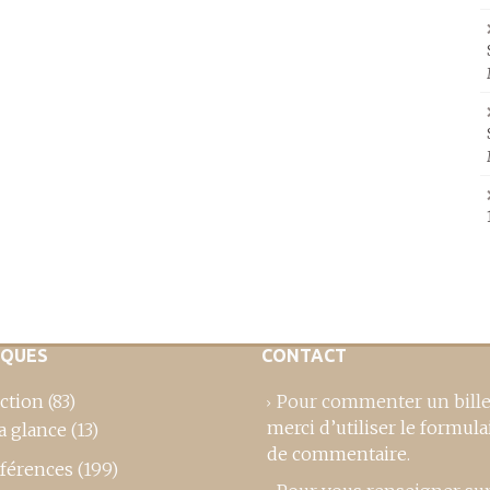
IQUES
CONTACT
ction
(83)
Pour commenter un bille
merci d’utiliser le formula
a glance
(13)
de commentaire
.
férences
(199)