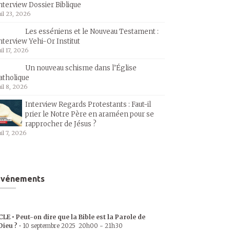
nterview Dossier Biblique
uil 23, 2026
Les esséniens et le Nouveau Testament :
nterview Yehi-Or Institut
uil 17, 2026
Un nouveau schisme dans l’Église
atholique
uil 8, 2026
Interview Regards Protestants : Faut-il
prier le Notre Père en araméen pour se
rapprocher de Jésus ?
uil 7, 2026
Événements
CLE • Peut-on dire que la Bible est la Parole de
Dieu ?
•
10 septembre 2025
20h00
-
21h30