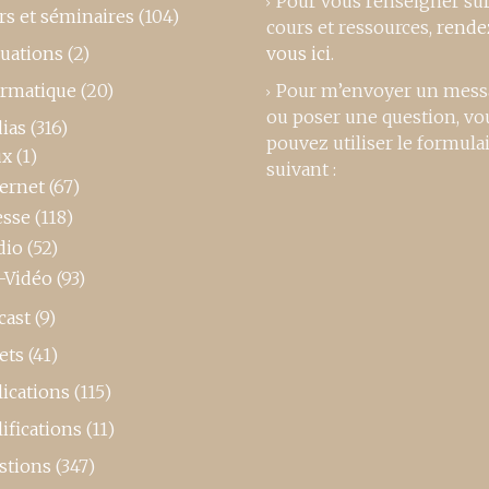
Pour vous renseigner su
rs et séminaires
(104)
cours et ressources,
rende
luations
(2)
vous ici
.
ormatique
(20)
Pour m’envoyer un mess
ou poser une question, vo
ias
(316)
pouvez utiliser le formula
ux
(1)
suivant :
ternet
(67)
esse
(118)
dio
(52)
-Vidéo
(93)
cast
(9)
ets
(41)
ications
(115)
ifications
(11)
stions
(347)