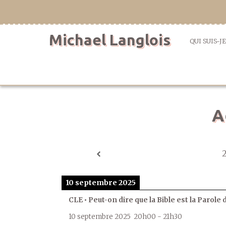
Aller
directement
au
Michael Langlois
contenu
QUI SUIS-JE
A
10 septembre 2025
CLE • Peut-on dire que la Bible est la Parole 
10 septembre 2025
20h00
-
21h30