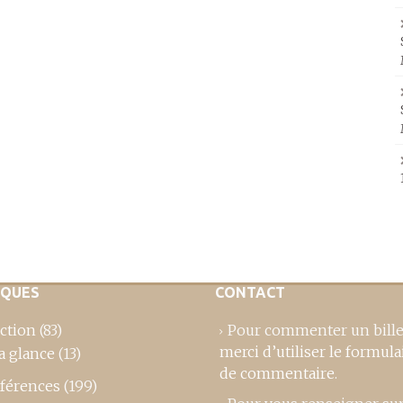
IQUES
CONTACT
ction
(83)
Pour commenter un bille
merci d’utiliser le formula
a glance
(13)
de commentaire
.
férences
(199)