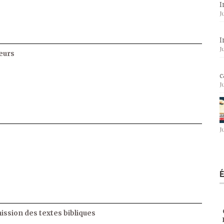
I
J
I
J
eurs
c
J
J
ssion des textes bibliques