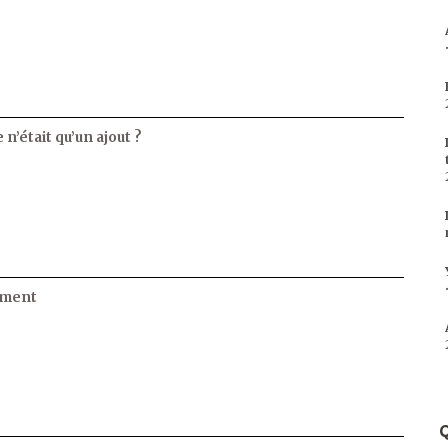
 n’était qu’un ajout ?
ament
Q