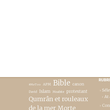
RUBR
Bible
canon
APM
#MeToo
Séle
Islam
protestant
David
Moabite
At 
Qumrân et rouleaux
Con
de la mer Morte