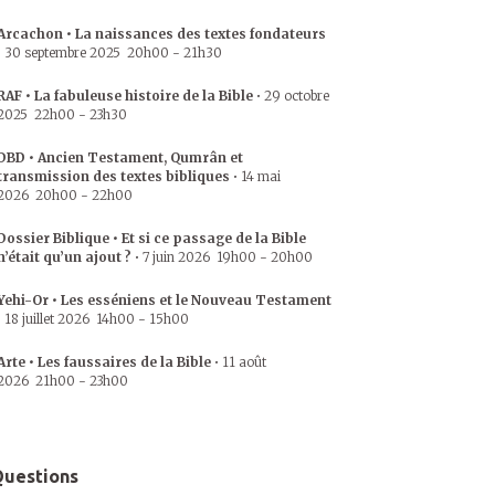
Arcachon • La naissances des textes fondateurs
•
30 septembre 2025
20h00
-
21h30
RAF • La fabuleuse histoire de la Bible
•
29 octobre
2025
22h00
-
23h30
DBD • Ancien Testament, Qumrân et
transmission des textes bibliques
•
14 mai
2026
20h00
-
22h00
Dossier Biblique • Et si ce passage de la Bible
n’était qu’un ajout ?
•
7 juin 2026
19h00
-
20h00
Yehi-Or • Les esséniens et le Nouveau Testament
•
18 juillet 2026
14h00
-
15h00
Arte • Les faussaires de la Bible
•
11 août
2026
21h00
-
23h00
uestions