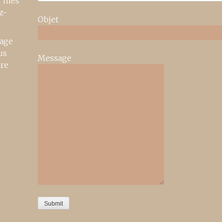
r mes
z-
Objet
age
us
Message
ire