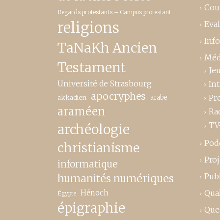
Cou
Regards protestants – Campus protestant
religions
Eva
Inf
TaNaKh Ancien
Méd
Testament
Je
Université de Strasbourg
In
apocryphes
Pr
akkadien
arabe
araméen
Ra
TV
archéologie
Pod
christianisme
Proj
informatique
Publ
humanités numériques
Hénoch
Qual
Égypte
épigraphie
Que