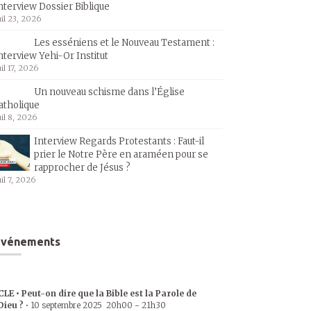
nterview Dossier Biblique
uil 23, 2026
Les esséniens et le Nouveau Testament :
nterview Yehi-Or Institut
uil 17, 2026
Un nouveau schisme dans l’Église
atholique
uil 8, 2026
Interview Regards Protestants : Faut-il
prier le Notre Père en araméen pour se
rapprocher de Jésus ?
uil 7, 2026
Événements
CLE • Peut-on dire que la Bible est la Parole de
Dieu ?
•
10 septembre 2025
20h00
-
21h30